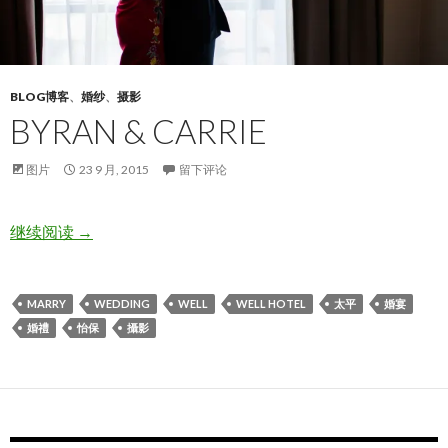
BLOG博客
、
婚纱
、
摄影
BYRAN & CARRIE
图片
23 9 月, 2015
留下评论
Byran & Carrie
继续阅读
→
MARRY
WEDDING
WELL
WELL HOTEL
太平
婚宴
婚禮
怡保
攝影