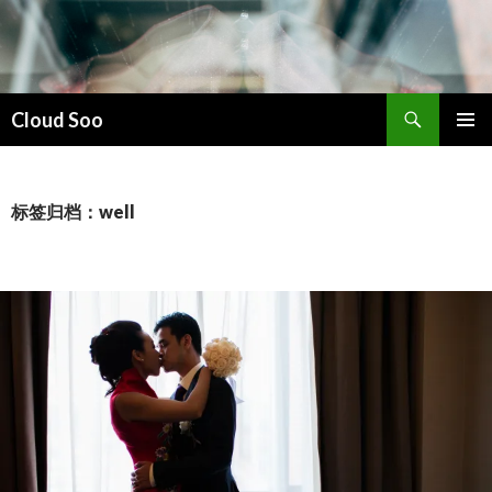
搜
Cloud Soo
索
跳
主菜单
至
正
文
标签归档：well