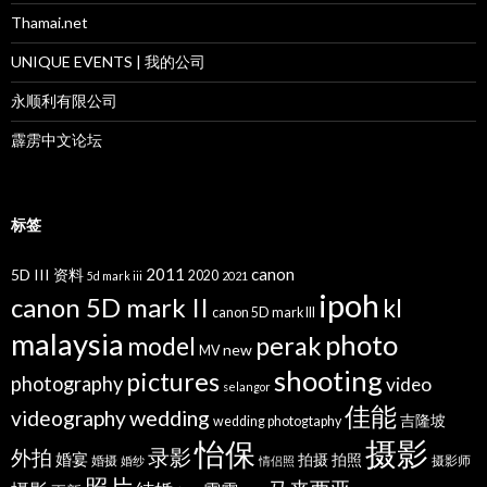
Thamai.net
UNIQUE EVENTS | 我的公司
永顺利有限公司
霹雳中文论坛
标签
2011
canon
5D III 资料
2020
5d mark iii
2021
ipoh
canon 5D mark II
kl
canon 5D mark III
malaysia
photo
perak
model
new
MV
shooting
pictures
photography
video
selangor
佳能
wedding
videography
吉隆坡
wedding photogtaphy
摄影
怡保
录影
外拍
婚宴
拍摄
拍照
婚摄
摄影师
婚纱
情侣照