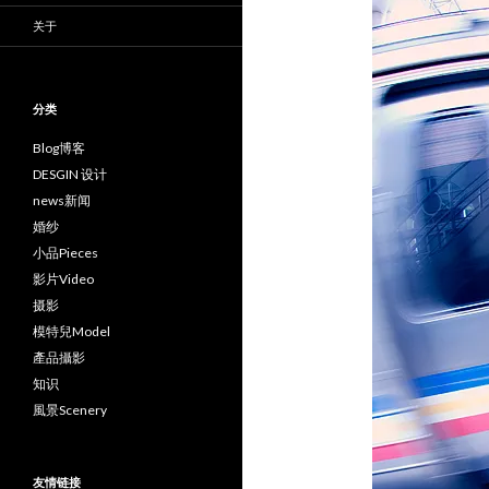
关于
分类
Blog博客
DESGIN 设计
news新闻
婚纱
小品Pieces
影片Video
摄影
模特兒Model
產品攝影
知识
風景Scenery
友情链接