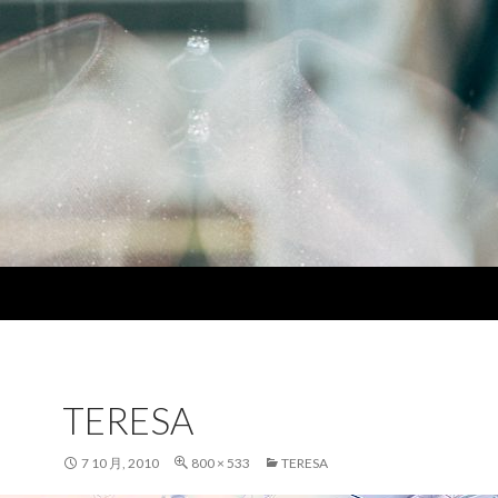
TERESA
7 10 月, 2010
800 × 533
TERESA