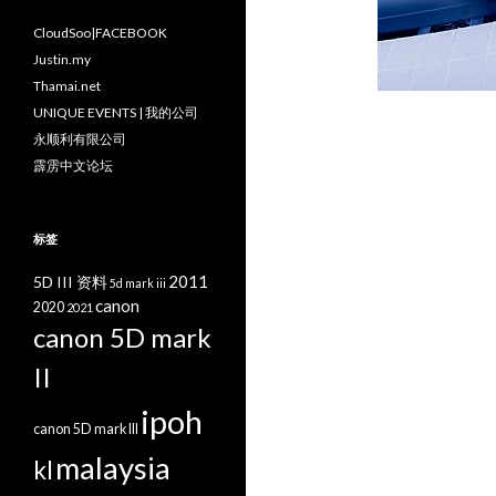
CloudSoo|FACEBOOK
Justin.my
Thamai.net
UNIQUE EVENTS | 我的公司
永顺利有限公司
霹雳中文论坛
标签
2011
5D III 资料
5d mark iii
canon
2020
2021
canon 5D mark
II
ipoh
canon 5D mark III
malaysia
kl