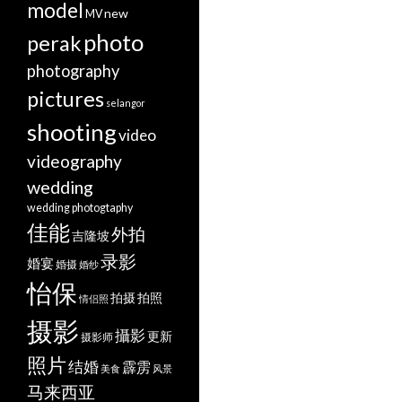
model
new
MV
photo
perak
photography
pictures
selangor
shooting
video
videography
wedding
wedding photogtaphy
佳能
外拍
吉隆坡
录影
婚宴
婚摄
婚纱
怡保
拍摄
拍照
情侣照
摄影
攝影
更新
摄影师
照片
结婚
霹雳
美食
风景
马来西亚