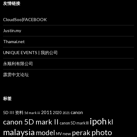
友情链接
CloudSoo|FACEBOOK
Justin.my
Thamai.net
UNIQUE EVENTS | 我的公司
永顺利有限公司
霹雳中文论坛
标签
2011
canon
5D III 资料
2020
5d mark iii
2021
ipoh
canon 5D mark II
kl
canon 5D mark III
malaysia
photo
perak
model
new
MV