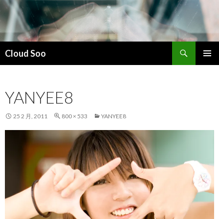
搜
Cloud Soo
索
跳
主菜单
至
正
YANYEE8
文
25 2 月, 2011
800 × 533
YANYEE8