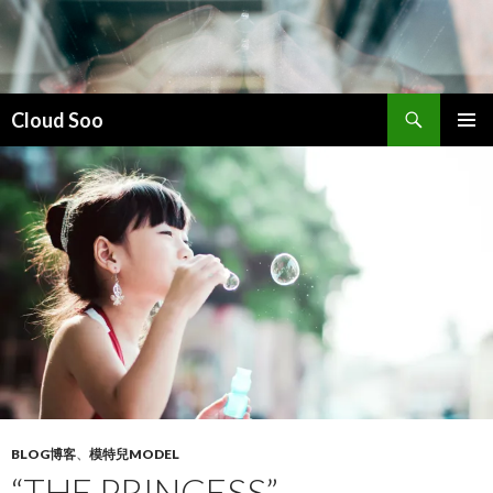
搜
Cloud Soo
索
跳
主菜单
至
正
文
BLOG博客
、
模特兒MODEL
“THE PRINCESS”