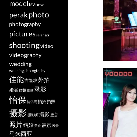
model
new
MV
photo
perak
photography
pictures
selangor
shooting
video
videography
wedding
wedding photogtaphy
佳能
外拍
吉隆坡
录影
婚宴
婚摄
婚纱
怡保
拍摄
拍照
情侣照
摄影
攝影
更新
摄影师
照片
结婚
霹雳
美食
风景
马来西亚