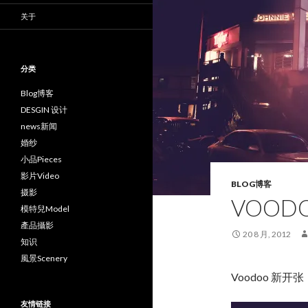
关于
分类
Blog博客
DESGIN 设计
news新闻
婚纱
小品Pieces
影片Video
BLOG博客
摄影
VOODO
模特兒Model
產品攝影
20 8 月, 2012
知识
風景Scenery
Voodoo 新
友情链接