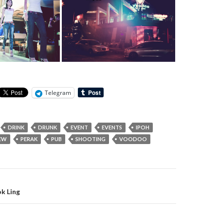
Telegram
DRINK
DRUNK
EVENT
EVENTS
IPOH
EW
PERAK
PUB
SHOOTING
VOODOO
k Ling