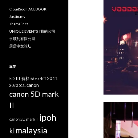
CloudSoo|FACEBOOK
Justin.my
Thamai.net
UNIQUE EVENTS | 我的公司
永顺利有限公司
霹雳中文论坛
标签
2011
5D III 资料
5d mark iii
canon
2020
2021
canon 5D mark
II
ipoh
canon 5D mark III
malaysia
kl