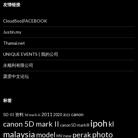
友情链接
CloudSoo|FACEBOOK
Justin.my
Thamai.net
UNIQUE EVENTS | 我的公司
永顺利有限公司
霹雳中文论坛
标签
2011
canon
5D III 资料
2020
5d mark iii
2021
ipoh
canon 5D mark II
kl
canon 5D mark III
malaysia
photo
perak
model
new
MV