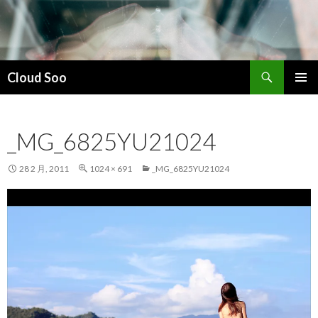
搜
Cloud Soo
索
跳
主菜单
至
正
_MG_6825YU21024
文
28 2 月, 2011
1024 × 691
_MG_6825YU21024