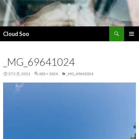
搜
Cloud Soo
索
跳
主菜单
至
正
_MG_69641024
文
27 2 月, 2011
683 × 1024
_MG_69641024