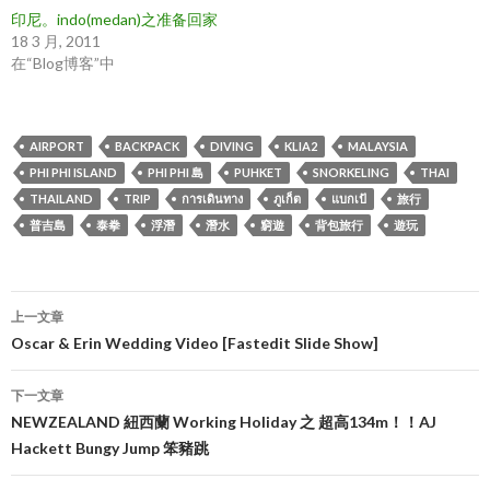
印尼。indo(medan)之准备回家
18 3 月, 2011
在“Blog博客”中
AIRPORT
BACKPACK
DIVING
KLIA2
MALAYSIA
PHI PHI ISLAND
PHI PHI 島
PUHKET
SNORKELING
THAI
THAILAND
TRIP
การเดินทาง
ภูเก็ต
แบกเป้
旅行
普吉島
泰拳
浮潛
潛水
窮遊
背包旅行
遊玩
文
上一文章
章
Oscar & Erin Wedding Video [Fastedit Slide Show]
导
下一文章
航
NEWZEALAND 紐西蘭 Working Holiday 之 超高134m！！AJ
Hackett Bungy Jump 笨豬跳