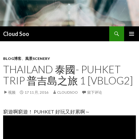
搜
Cloud Soo
索
跳
主菜单
至
正
文
BLOG博客
、
風景SCENERY
THAILAND 泰國- PUHKET
TRIP 普吉島之旅 1 [VBLOG2]
视频
17 11 月, 2016
CLOUDSOO
留下评论
窮遊啊窮遊！ PUHKET 好玩又好累啊～