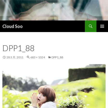
搜
Cloud Soo
索
跳
主菜单
至
正
DPP1_88
文
28 3 月, 2011
683 × 1024
DPP1_88