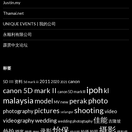
Justin.my
Thamai.net
UNIQUE EVENTS | 我的公司
永顺利有限公司
霹雳中文论坛
标签
2011
canon
5D III 资料
2020
5d mark iii
2021
ipoh
canon 5D mark II
kl
canon 5D mark III
malaysia
photo
perak
model
new
MV
shooting
pictures
photography
video
selangor
佳能
wedding
videography
吉隆坡
wedding photogtaphy
摄影
怡保
录影
外拍
婚宴
拍摄
拍照
婚摄
摄影师
婚纱
情侣照