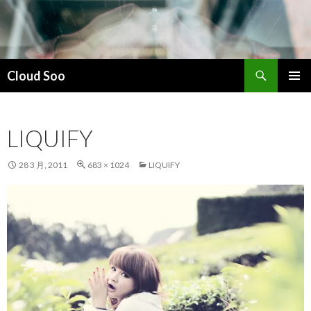
搜
Cloud Soo
索
跳
主菜单
至
正
LIQUIFY
文
28 3 月, 2011
683 × 1024
LIQUIFY