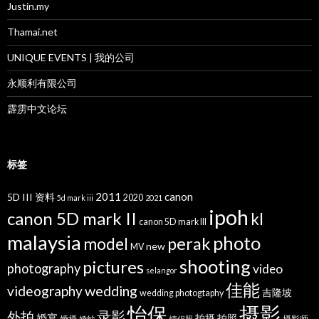
Justin.my
Thamai.net
UNIQUE EVENTS | 我的公司
永顺利有限公司
霹雳中文论坛
标签
2011
canon
5D III 资料
2020
5d mark iii
2021
ipoh
canon 5D mark II
kl
canon 5D mark III
malaysia
photo
perak
model
new
MV
shooting
pictures
photography
video
selangor
佳能
wedding
videography
吉隆坡
wedding photogtaphy
摄影
怡保
录影
外拍
婚宴
拍摄
拍照
婚摄
摄影师
婚纱
情侣照