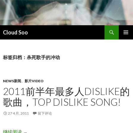
搜
Cloud Soo
索
跳
主菜单
至
正
文
标签归档：杀死歌手的冲动
NEWS新闻
、
影片VIDEO
2011前半年最多人DISLIKE的
歌曲，TOP DISLIKE SONG!
27 4 月, 2011
留下评论
2011前半年最多人dislike的歌曲，Top dislike song!
继续阅读
→