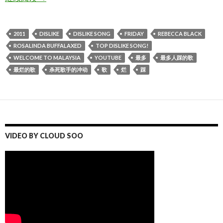
2011
DISLIKE
DISLIKE SONG
FRIDAY
REBECCA BLACK
ROSALINDA BUFFALAXED
TOP DISLIKE SONG!
WELCOME TO MALAYSIA
YOUTUBE
最多
最多人踩的歌
最烂的歌
杀死歌手的冲动
歌
烂
踩
VIDEO BY CLOUD SOO