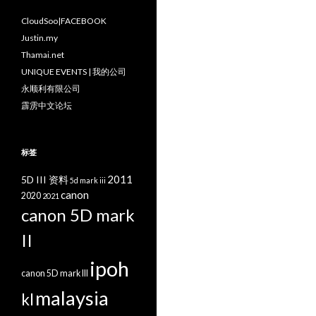
CloudSoo|FACEBOOK
Justin.my
Thamai.net
UNIQUE EVENTS | 我的公司
永顺利有限公司
霹雳中文论坛
标签
2011
5D III 资料
5d mark iii
canon
2020
2021
canon 5D mark
II
ipoh
canon 5D mark III
malaysia
kl