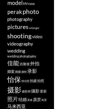
model
new
MV
photo
perak
photography
pictures
selangor
shooting
video
videography
wedding
wedding photogtaphy
佳能
外拍
吉隆坡
录影
婚宴
婚摄
婚纱
怡保
拍摄
拍照
情侣照
摄影
攝影
更新
摄影师
照片
结婚
霹雳
美食
风景
马来西亚