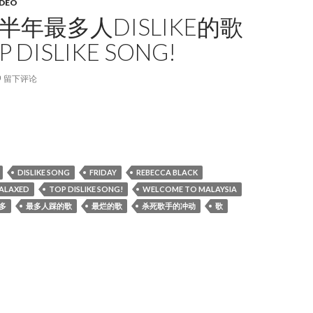
DEO
前半年最多人DISLIKE的歌
 DISLIKE SONG!
留下评论
半年最多人dislike的歌曲，Top dislike song!
DISLIKE SONG
FRIDAY
REBECCA BLACK
FALAXED
TOP DISLIKE SONG!
WELCOME TO MALAYSIA
多
最多人踩的歌
最烂的歌
杀死歌手的冲动
歌