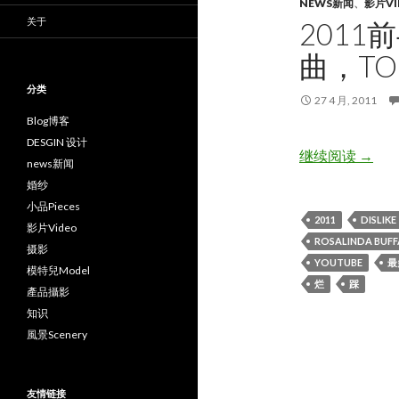
NEWS新闻
、
影片VI
关于
2011
曲，TOP
分类
27 4 月, 2011
Blog博客
DESGIN 设计
2011前
继续阅读
→
news新闻
婚纱
小品Pieces
2011
DISLIKE
影片Video
ROSALINDA BUF
摄影
YOUTUBE
最
模特兒Model
烂
踩
產品攝影
知识
風景Scenery
友情链接