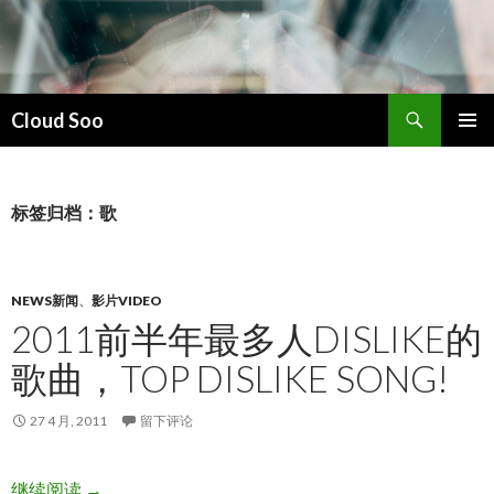
搜
Cloud Soo
索
跳
主菜单
至
正
文
标签归档：歌
NEWS新闻
、
影片VIDEO
2011前半年最多人DISLIKE的
歌曲，TOP DISLIKE SONG!
27 4 月, 2011
留下评论
2011前半年最多人dislike的歌曲，Top dislike song!
继续阅读
→