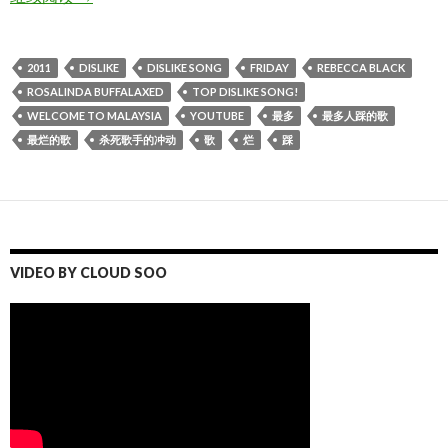
2011
DISLIKE
DISLIKE SONG
FRIDAY
REBECCA BLACK
ROSALINDA BUFFALAXED
TOP DISLIKE SONG!
WELCOME TO MALAYSIA
YOUTUBE
最多
最多人踩的歌
最烂的歌
杀死歌手的冲动
歌
烂
踩
VIDEO BY CLOUD SOO