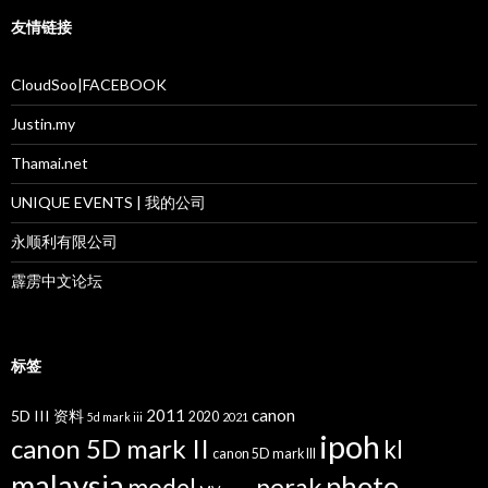
友情链接
CloudSoo|FACEBOOK
Justin.my
Thamai.net
UNIQUE EVENTS | 我的公司
永顺利有限公司
霹雳中文论坛
标签
2011
canon
5D III 资料
2020
5d mark iii
2021
ipoh
canon 5D mark II
kl
canon 5D mark III
malaysia
photo
perak
model