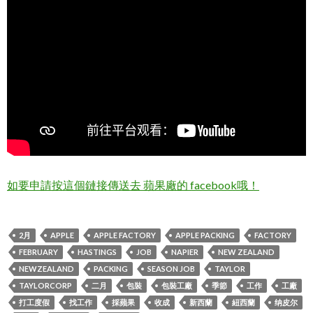
如要申請按這個鏈接傳送去 蘋果廠的 facebook哦！
2月
APPLE
APPLE FACTORY
APPLE PACKING
FACTORY
FEBRUARY
HASTINGS
JOB
NAPIER
NEW ZEALAND
NEWZEALAND
PACKING
SEASON JOB
TAYLOR
TAYLORCORP
二月
包裝
包裝工廠
季節
工作
工廠
打工度假
找工作
採蘋果
收成
新西蘭
紐西蘭
纳皮尔