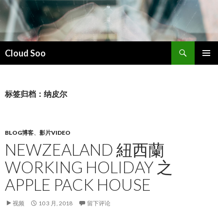
搜
Cloud Soo
索
跳
主菜单
至
正
文
标签归档：纳皮尔
BLOG博客
、
影片VIDEO
NEWZEALAND 紐西蘭
WORKING HOLIDAY 之
APPLE PACK HOUSE
视频
10 3 月, 2018
留下评论