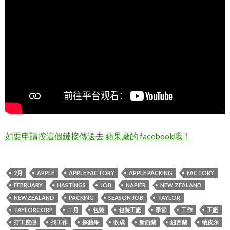
如要申請按這個鏈接傳送去 蘋果廠的 facebook哦！
2月
APPLE
APPLE FACTORY
APPLE PACKING
FACTORY
FEBRUARY
HASTINGS
JOB
NAPIER
NEW ZEALAND
NEWZEALAND
PACKING
SEASON JOB
TAYLOR
TAYLORCORP
二月
包裝
包裝工廠
季節
工作
工廠
打工度假
找工作
採蘋果
收成
新西蘭
紐西蘭
纳皮尔