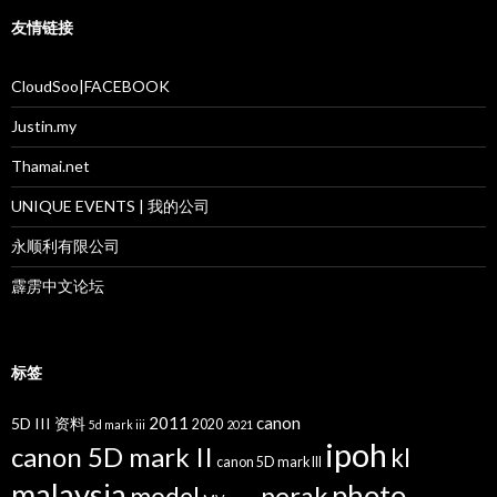
友情链接
CloudSoo|FACEBOOK
Justin.my
Thamai.net
UNIQUE EVENTS | 我的公司
永顺利有限公司
霹雳中文论坛
标签
2011
canon
5D III 资料
2020
5d mark iii
2021
ipoh
canon 5D mark II
kl
canon 5D mark III
malaysia
photo
perak
model