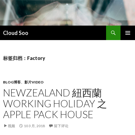
搜
Cloud Soo
索
跳
主菜单
至
正
文
标签归档：Factory
BLOG博客
、
影片VIDEO
NEWZEALAND 紐西蘭
WORKING HOLIDAY 之
APPLE PACK HOUSE
视频
10 3 月, 2018
留下评论