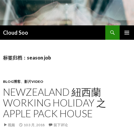
搜
Cloud Soo
索
跳
主菜单
至
正
文
标签归档：season job
BLOG博客
、
影片VIDEO
NEWZEALAND 紐西蘭
WORKING HOLIDAY 之
APPLE PACK HOUSE
视频
10 3 月, 2018
留下评论