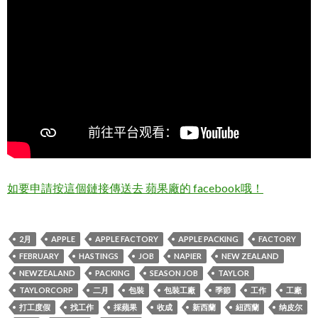
如要申請按這個鏈接傳送去 蘋果廠的 facebook哦！
2月
APPLE
APPLE FACTORY
APPLE PACKING
FACTORY
FEBRUARY
HASTINGS
JOB
NAPIER
NEW ZEALAND
NEWZEALAND
PACKING
SEASON JOB
TAYLOR
TAYLORCORP
二月
包裝
包裝工廠
季節
工作
工廠
打工度假
找工作
採蘋果
收成
新西蘭
紐西蘭
纳皮尔