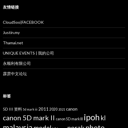
友情链接
CloudSoo|FACEBOOK
Justin.my
Thamai.net
UNIQUE EVENTS | 我的公司
永顺利有限公司
霹雳中文论坛
标签
2011
canon
5D III 资料
2020
5d mark iii
2021
ipoh
canon 5D mark II
kl
canon 5D mark III
malaysia
photo
perak
model