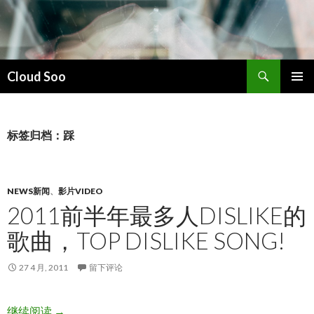
搜
Cloud Soo
索
跳
主菜单
至
正
文
标签归档：踩
NEWS新闻
、
影片VIDEO
2011前半年最多人DISLIKE的
歌曲，TOP DISLIKE SONG!
27 4 月, 2011
留下评论
2011前半年最多人dislike的歌曲，Top dislike song!
继续阅读
→