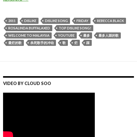
2011
DISLIKE
DISLIKE SONG
FRIDAY
REBECCA BLACK
ROSALINDA BUFFALAXED
TOP DISLIKE SONG!
WELCOME TO MALAYSIA
YOUTUBE
最多
最多人踩的歌
最烂的歌
杀死歌手的冲动
歌
烂
踩
VIDEO BY CLOUD SOO