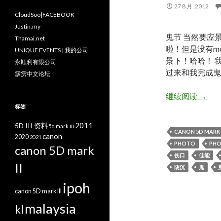
27 8 月, 2012
CloudSoo|FACEBOOK
Justin.my
鬼节 当然要应
Thamai.net
啦！但是没有m
UNIQUE EVENTS | 我的公司
景下！哈哈！ 
永顺利有限公司
过来和我完成鬼
霹雳中文论坛
一张流
继续阅读
→
标签
2011
5D III 资料
5d mark iii
CANON 5D MARK I
canon
2020
2021
PHOTO
PH
canon 5D mark
伤口
佳能
II
阴沉
鬼
ipoh
canon 5D mark III
malaysia
kl