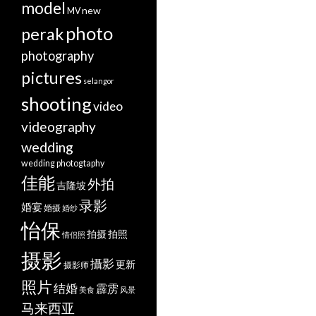
model
new
MV
photo
perak
photography
pictures
selangor
shooting
video
videography
wedding
wedding photogtaphy
佳能
外拍
吉隆坡
录影
婚宴
婚摄
婚纱
怡保
拍摄
拍照
情侣照
摄影
攝影
更新
摄影师
照片
结婚
霹雳
美食
风景
马来西亚