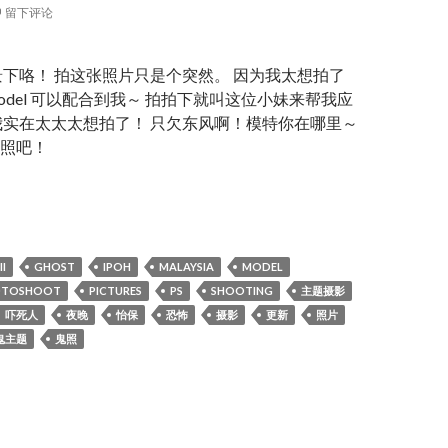
留下评论
景下咯！ 拍这张照片只是个突然。 因为我太想拍了
odel 可以配合到我～ 拍拍下就叫这位小妹来帮我应
我实在太太太想拍了！ 只欠东风啊！模特你在哪里～
照吧！
！ 鬼门大开。七月十四! 她们来了！
I
GHOST
IPOH
MALAYSIA
MODEL
OTOSHOOT
PICTURES
PS
SHOOTING
主题摄影
吓死人
夜晚
怡保
恐怖
摄影
更新
照片
鬼主题
鬼照