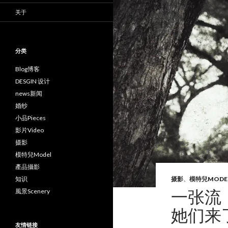
关于
分类
Blog博客
DESGIN 设计
news新闻
婚纱
小品Pieces
影片Video
摄影
模特兒Model
產品攝影
知识
摄影
、
模特兒MODE
一张流
風景Scenery
她们来
友情链接