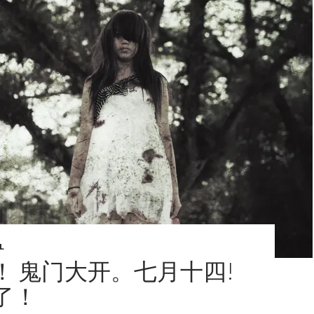
L
！ 鬼门大开。七月十四!
了！