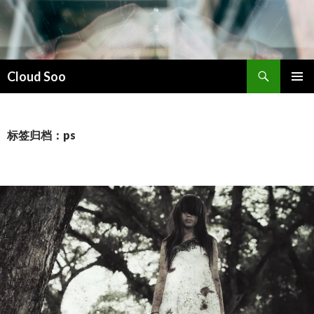
搜
Cloud Soo
索
跳
主菜单
至
正
文
标签归档：ps