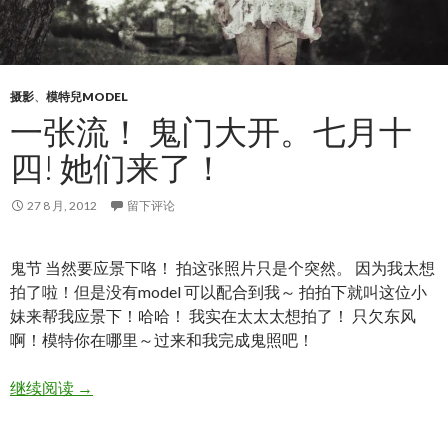
摄影
、
模特兒MODEL
一张流！ 鬼门大开。七月十
四! 她们来了！
27 8 月, 2012
留下评论
鬼节 当然要应景下咯！ 拍这张照片只是个突然。 因为我太想
拍了啦！但是没有model 可以配合到我～ 拍拍下就叫这位小
妹来帮我应景下！哈哈！ 我实在太太太想拍了！ 只欠东风
啊！模特你在哪里～过来和我完成鬼照吧！
一张流！ 鬼门大开。七月十四! 她们来了！
继续阅读
→