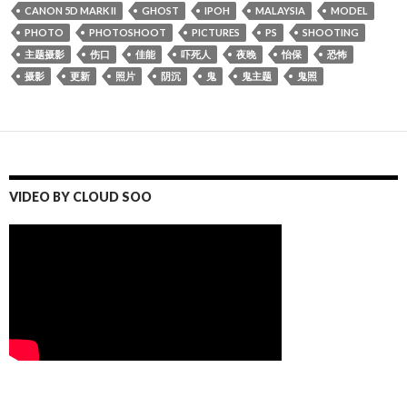
CANON 5D MARK II
GHOST
IPOH
MALAYSIA
MODEL
PHOTO
PHOTOSHOOT
PICTURES
PS
SHOOTING
主题摄影
伤口
佳能
吓死人
夜晚
怡保
恐怖
摄影
更新
照片
阴沉
鬼
鬼主题
鬼照
VIDEO BY CLOUD SOO