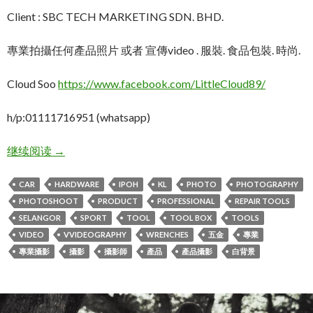
Client : SBC TECH MARKETING SDN. BHD.
專業拍攝任何產品照片 或者 宣傳video . 服裝. 食品包裝. 時尚.
Cloud Soo
https://www.facebook.com/LittleCloud89/
h/p:01111716951 (whatsapp)
KL吉隆坡大型齊全的修車工具商.產品攝影: 全系列五
继续阅读
→
CAR
HARDWARE
IPOH
KL
PHOTO
PHOTOGRAPHY
PHOTOSHOOT
PRODUCT
PROFESSIONAL
REPAIR TOOLS
SELANGOR
SPORT
TOOL
TOOL BOX
TOOLS
VIDEO
VVIDEOGRAPHY
WRENCHES
五金
專業
專業攝影
攝影
攝影師
產品
產品攝影
白背景