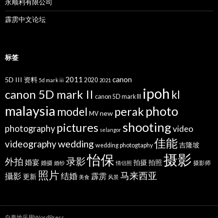
永顺利有限公司
霹雳中文论坛
标签
2011
canon
5D III 资料
2020
5d mark iii
2021
ipoh
canon 5D mark II
kl
canon 5D mark III
malaysia
photo
perak
model
new
MV
shooting
pictures
photography
video
selangor
佳能
wedding
videography
吉隆坡
wedding photogtaphy
摄影
怡保
录影
外拍
婚宴
拍摄
拍照
婚摄
摄影师
婚纱
情侣照
照片
马来西亚
攝影
结婚
霹雳
更新
美食
风景
自豪地采用WordPress