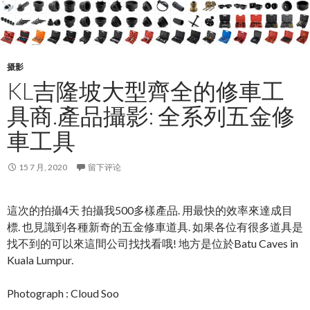
摄影
KL吉隆坡大型齊全的修車工
具商.產品攝影: 全系列五金修
車工具
15 7 月, 2020
留下评论
這次的拍攝4天 拍攝我500多樣產品. 用最快的效率來達成目
標. 也見識到各種新奇的五金修車道具. 如果各位有很多道具是
找不到的可以來這間公司找找看哦! 地方是位於Batu Caves in
Kuala Lumpur.
Photograph : Cloud Soo