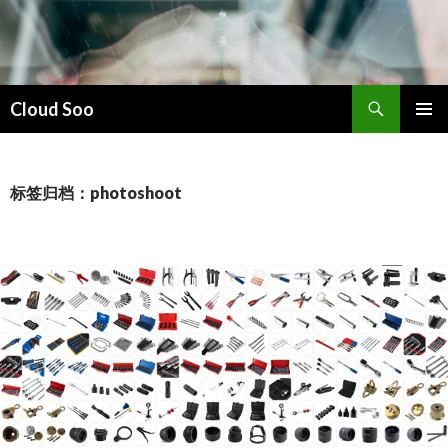
搜
Cloud Soo
索
跳
主菜单
至
正
文
标签归档：photoshoot