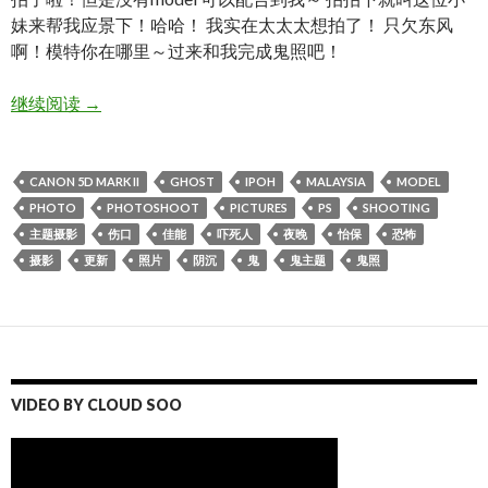
妹来帮我应景下！哈哈！ 我实在太太太想拍了！ 只欠东风
啊！模特你在哪里～过来和我完成鬼照吧！
一张流！ 鬼门大开。七月十四! 她们来了！
继续阅读
→
CANON 5D MARK II
GHOST
IPOH
MALAYSIA
MODEL
PHOTO
PHOTOSHOOT
PICTURES
PS
SHOOTING
主题摄影
伤口
佳能
吓死人
夜晚
怡保
恐怖
摄影
更新
照片
阴沉
鬼
鬼主题
鬼照
VIDEO BY CLOUD SOO