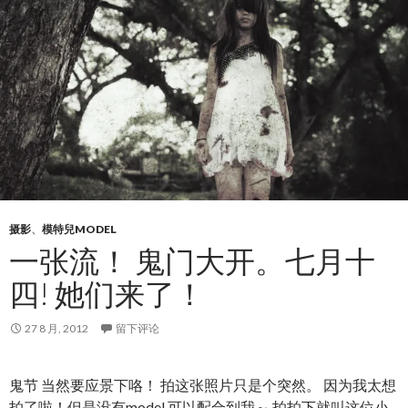
摄影
、
模特兒MODEL
一张流！ 鬼门大开。七月十
四! 她们来了！
27 8 月, 2012
留下评论
鬼节 当然要应景下咯！ 拍这张照片只是个突然。 因为我太想
拍了啦！但是没有model 可以配合到我～ 拍拍下就叫这位小