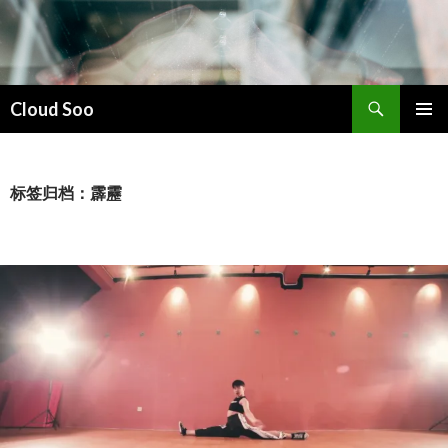
搜
Cloud Soo
索
跳
主菜单
至
正
文
标签归档：霹靂