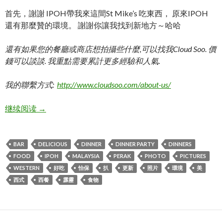
首先，謝謝 IPOH帶我來這間St Mike’s 吃東西， 原來IPOH
還有那麼贊的環境。 謝謝你讓我找到新地方～哈哈
還有如果您的餐廳或商店想拍攝些什麼,可以找我Cloud Soo. 價
錢可以談談. 我重點需要累計更多經驗和人氣.
我的聯繫方式:
http://www.cloudsoo.com/about-us/
St Mike’s | IPOH 西式餐廳
继续阅读
→
BAR
DELICIOUS
DINNER
DINNER PARTY
DINNERS
FOOD
IPOH
MALAYSIA
PERAK
PHOTO
PICTURES
WESTERN
好吃
怡保
扒
更新
照片
環境
美
西式
西餐
霹靂
食物