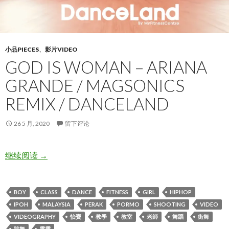
小品PIECES
、
影片VIDEO
GOD IS WOMAN – ARIANA
GRANDE / MAGSONICS
REMIX / DANCELAND
26 5 月, 2020
留下评论
God Is Woman – Ariana Grande / MagSonics Remix / 
继续阅读
→
BOY
CLASS
DANCE
FITNESS
GIRL
HIPHOP
IPOH
MALAYSIA
PERAK
PORMO
SHOOTING
VIDEO
VIDEOGRAPHY
怡寶
教學
教室
老師
舞蹈
街舞
跳舞
霹靂