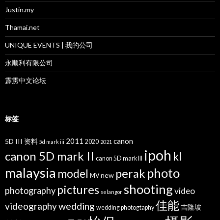
Justin.my
Thamai.net
UNIQUE EVENTS | 我的公司
永顺利有限公司
霹雳中文论坛
标签
2011
canon
5D III 资料
2020
5d mark iii
2021
ipoh
canon 5D mark II
kl
canon 5D mark III
malaysia
photo
perak
model
new
MV
shooting
pictures
photography
video
selangor
佳能
wedding
videography
吉隆坡
wedding photogtaphy