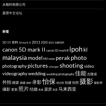
永顺利有限公司
霹雳中文论坛
标签
2011
canon
5D III 资料
2020
5d mark iii
2021
ipoh
canon 5D mark II
kl
canon 5D mark III
malaysia
photo
perak
model
new
MV
shooting
pictures
photography
video
selangor
佳能
wedding
videography
吉隆坡
wedding photogtaphy
摄影
怡保
录影
外拍
婚宴
拍摄
拍照
婚摄
摄影师
婚纱
情侣照
照片
马来西亚
攝影
结婚
霹雳
更新
美食
风景