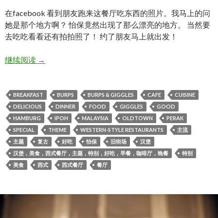
在facebook 看到朋友跑来这餐厅吃东西的照片。我马上的问
她是那个地方啊？ 怡保竟然出现了那么漂亮的地方。 当然要
去吃吃看看还有拍拍照了！ 约了朋友马上就出发！
【 BURPS & GIGGLES 】怡保-餐厅
继续阅读
→
BREAKFAST
BURPS
BURPS & GIGGLES
CAFE
CUISINE
DELICIOUS
DINNER
FOOD
GIGGLES
GOOD
HAMBURG
IPOH
MALAYSIA
OLDTOWN
PERAK
SPECIAL
THEME
WESTERN-STYLE RESTAURANTS
主流
主题
复古
好吃
怡保
旧街场
汉堡
汉堡，美食，西式餐厅，主题，特别，好吃，早餐，咖啡厅，晚餐
特别
美食
西式
西式餐厅
餐厅