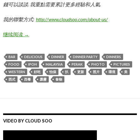
錢可以談談. 我重點需要累計更多經驗和人氣.
我的聯繫方式:
http://www.cloudsoo.com/about-us/
St Mike’s | IPOH 西式餐廳
继续阅读
→
BAR
DELICIOUS
DINNER
DINNER PARTY
DINNERS
FOOD
IPOH
MALAYSIA
PERAK
PHOTO
PICTURES
WESTERN
好吃
怡保
扒
更新
照片
環境
美
西式
西餐
霹靂
食物
VIDEO BY CLOUD SOO