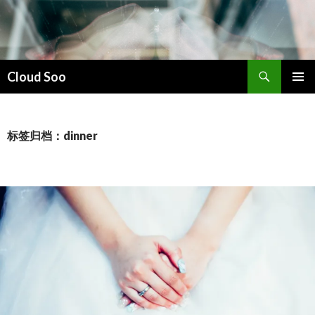
搜
Cloud Soo
索
跳
主菜单
至
正
文
标签归档：dinner