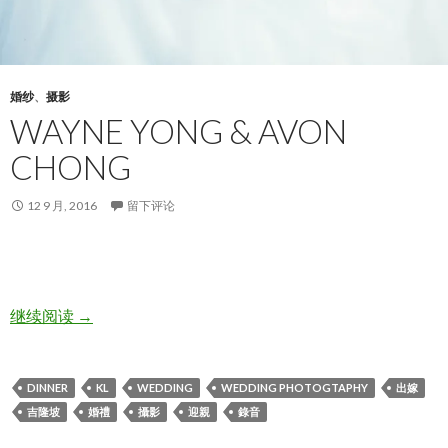
婚纱
、
摄影
WAYNE YONG & AVON
CHONG
12 9 月, 2016
留下评论
Wayne Yong & Avon Chong
继续阅读
→
DINNER
KL
WEDDING
WEDDING PHOTOGTAPHY
出嫁
吉隆坡
婚禮
攝影
迎親
錄音