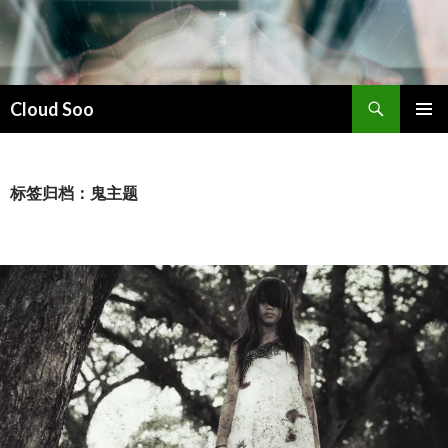
搜
Cloud Soo
索
跳
主菜单
至
正
文
标签归档：鬼主题