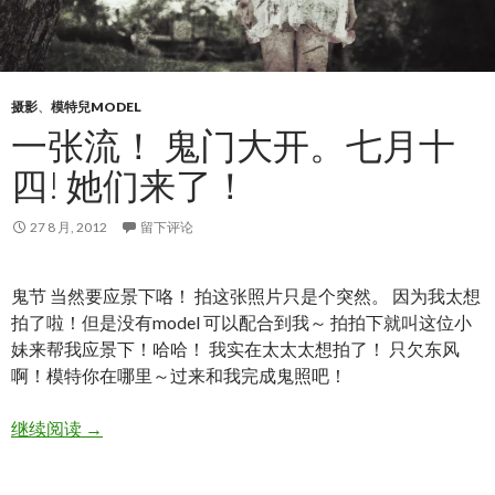
摄影
、
模特兒MODEL
一张流！ 鬼门大开。七月十
四! 她们来了！
27 8 月, 2012
留下评论
鬼节 当然要应景下咯！ 拍这张照片只是个突然。 因为我太想
拍了啦！但是没有model 可以配合到我～ 拍拍下就叫这位小
妹来帮我应景下！哈哈！ 我实在太太太想拍了！ 只欠东风
啊！模特你在哪里～过来和我完成鬼照吧！
一张流！ 鬼门大开。七月十四! 她们来了！
继续阅读
→