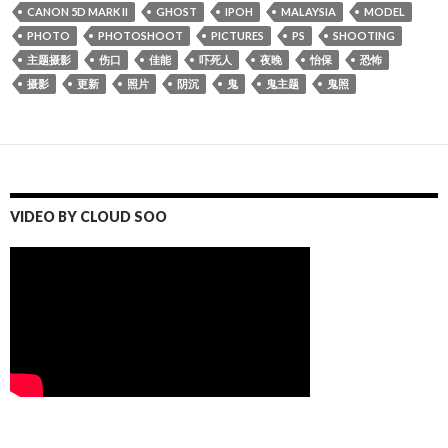
CANON 5D MARK II
GHOST
IPOH
MALAYSIA
MODEL
PHOTO
PHOTOSHOOT
PICTURES
PS
SHOOTING
主题摄影
伤口
佳能
吓死人
夜晚
怡保
恐怖
摄影
更新
照片
阴沉
鬼
鬼主题
鬼照
VIDEO BY CLOUD SOO