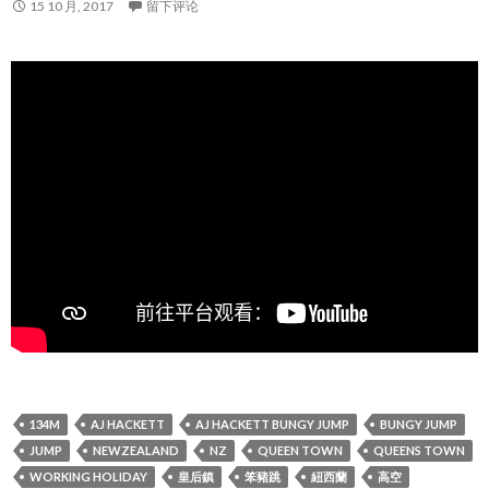
15 10 月, 2017
留下评论
134M
AJ HACKETT
AJ HACKETT BUNGY JUMP
BUNGY JUMP
JUMP
NEWZEALAND
NZ
QUEEN TOWN
QUEENS TOWN
WORKING HOLIDAY
皇后鎮
笨豬跳
紐西蘭
高空