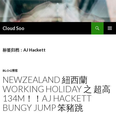
搜
Cloud Soo
索
跳
主菜单
至
正
文
标签归档：AJ Hackett
BLOG博客
NEWZEALAND 紐西蘭
WORKING HOLIDAY 之 超高
134M！！AJ HACKETT
BUNGY JUMP 笨豬跳