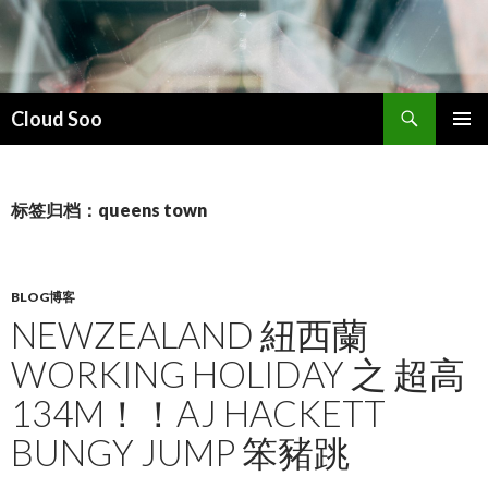
搜
Cloud Soo
索
跳
主菜单
至
正
文
标签归档：queens town
BLOG博客
NEWZEALAND 紐西蘭
WORKING HOLIDAY 之 超高
134M！！AJ HACKETT
BUNGY JUMP 笨豬跳