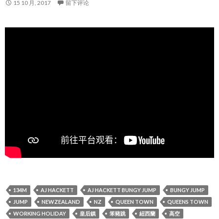
15 10 月, 2017
留下评论
134M
AJ HACKETT
AJ HACKETT BUNGY JUMP
BUNGY JUMP
JUMP
NEWZEALAND
NZ
QUEEN TOWN
QUEENS TOWN
WORKING HOLIDAY
皇后鎮
笨豬跳
紐西蘭
高空