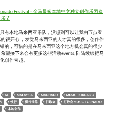
Tronado Festival – 全马最多本地中文独立创作乐团参
音乐节
只有本地马来西亚乐队，没想到可以让我由五点看
真的很开心 ，发觉马来西亚的人才真的很多，创作作
错的，可惜的是在马来西亚这个地方机会真的很少
希望接下来会有更多这些活动events, 陆陆续续把马
化创作带起。
MUSIC TORNADO
KL
MALAYSIA
MANHAND
MUSIC TORNADO
作
慢行
慢行世界
打歌会
打歌会 MUSIC TORNADO
本地创作