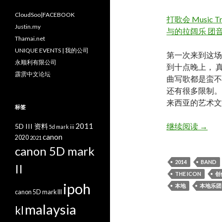
CloudSoo|FACEBOOK
打歌会 Music 
Justin.my
与的拉阔乐 团
Thamai.net
UNIQUE EVENTS | 我的公司
第一次来到这场
永顺利有限公司
到十点晚上， 
霹雳中文论坛
曲写歌都是蛮不
还有很多限制。 
来西亚的艺术文
标签
打歌会 
2011
继续阅读
→
5D III 资料
5d mark iii
canon
2020
2021
canon 5D mark
2014
BAND
II
THE ICON
创
ipoh
本地
本地乐团
canon 5D mark III
malaysia
kl