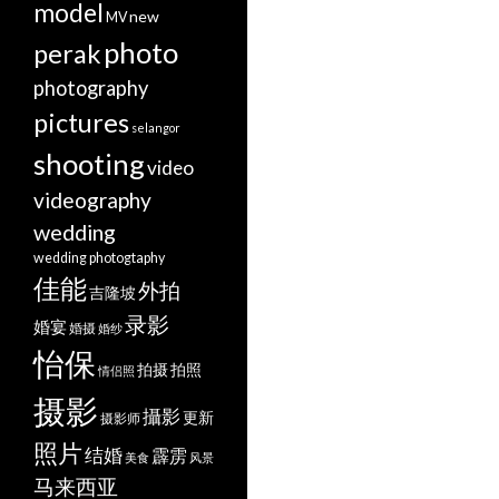
model
new
MV
photo
perak
photography
pictures
selangor
shooting
video
videography
wedding
wedding photogtaphy
佳能
外拍
吉隆坡
录影
婚宴
婚摄
婚纱
怡保
拍摄
拍照
情侣照
摄影
攝影
更新
摄影师
照片
结婚
霹雳
美食
风景
马来西亚