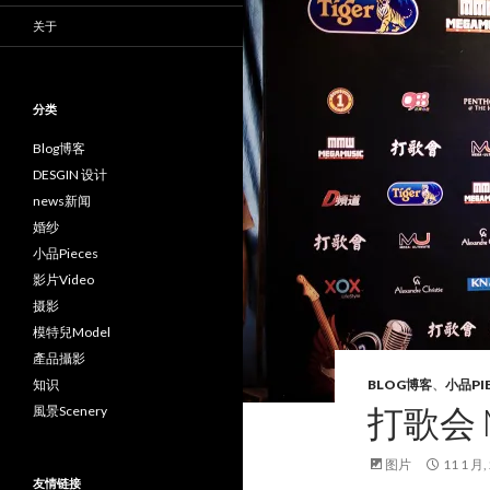
关于
分类
Blog博客
DESGIN 设计
news新闻
婚纱
小品Pieces
影片Video
摄影
模特兒Model
產品攝影
知识
BLOG博客
、
小品PI
打歌会 M
風景Scenery
图片
11 1 月,
友情链接