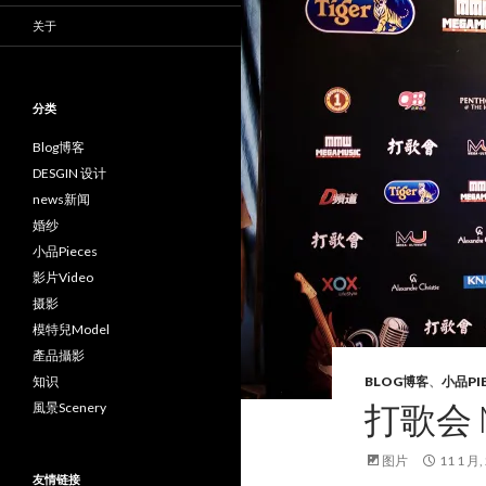
关于
分类
Blog博客
DESGIN 设计
news新闻
婚纱
小品Pieces
影片Video
摄影
模特兒Model
產品攝影
知识
BLOG博客
、
小品PI
打歌会 M
風景Scenery
图片
11 1 月,
友情链接