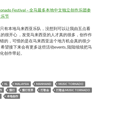
Tronado Festival – 全马最多本地中文独立创作乐团参
音乐节
只有本地马来西亚乐队，没想到可以让我由五点看
真的很开心 ，发觉马来西亚的人才真的很多，创作作
错的，可惜的是在马来西亚这个地方机会真的很少
希望接下来会有更多这些活动events, 陆陆续续把马
化创作带起。
MUSIC TORNADO
KL
MALAYSIA
MANHAND
MUSIC TORNADO
作
慢行
慢行世界
打歌会
打歌会 MUSIC TORNADO
本地创作