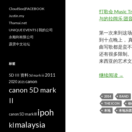
CloudSoo|FACEBOOK
打歌会 Music 
Justin.my
与的拉阔乐 团
Thamai.net
UNIQUE EVENTS | 我的公司
第一次来到这场
永顺利有限公司
到十点晚上， 
霹雳中文论坛
曲写歌都是蛮不
还有很多限制。 
来西亚的艺术文
标签
打歌会 
2011
继续阅读
→
5D III 资料
5d mark iii
canon
2020
2021
canon 5D mark
2014
BAND
II
THE ICON
创
ipoh
本地
本地乐团
canon 5D mark III
malaysia
kl