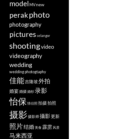
model
new
MV
photo
perak
photography
pictures
selangor
shooting
video
videography
wedding
wedding photogtaphy
佳能
外拍
吉隆坡
录影
婚宴
婚摄
婚纱
怡保
拍摄
拍照
情侣照
摄影
攝影
更新
摄影师
照片
结婚
霹雳
美食
风景
马来西亚