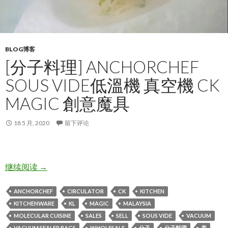
BLOG博客
[分子料理] ANCHORCHEF
SOUS VIDE低溫機 真空機 CK
MAGIC 創意魔具
18 5 月, 2020
留下评论
[分子料理] AnchorChef Sous Vide低溫機 真空機 CK 
继续阅读
→
ANCHORCHEF
CIRCULATOR
CK
KITCHEN
KITCHENWARE
KL
MAGIC
MALAYSIA
MOLECULAR CUISINE
SALES
SELL
SOUS VIDE
VACUUM
VACUUM SEALER BAGS
WHOLESALE
分子
分子料理
卖