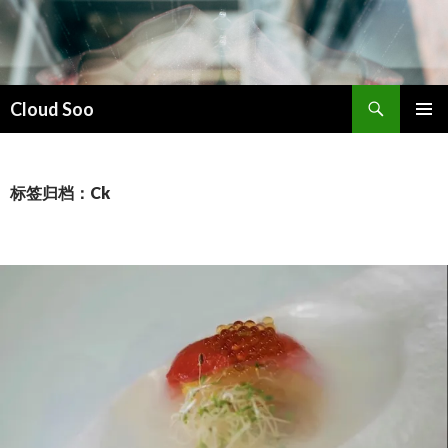
搜
Cloud Soo
索
跳
主菜单
至
正
文
标签归档：Ck