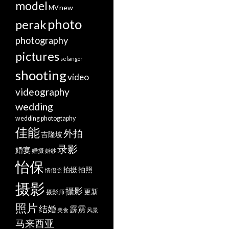
model
new
MV
photo
perak
photography
pictures
selangor
shooting
video
videography
wedding
wedding photogtaphy
佳能
外拍
吉隆坡
录影
婚宴
婚摄
婚纱
怡保
拍摄
拍照
情侣照
摄影
攝影
更新
摄影师
照片
结婚
霹雳
美食
风景
马来西亚