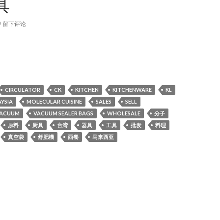
具
留下评论
] AnchorChef Sous Vide低溫機 真空機 CK Magic 創意魔具
CIRCULATOR
CK
KITCHEN
KITCHENWARE
KL
YSIA
MOLECULAR CUISINE
SALES
SELL
ACUUM
VACUUM SEALER BAGS
WHOLESALE
分子
原料
厨具
台湾
器具
工具
批发
料理
真空袋
舒肥機
西餐
马来西亚