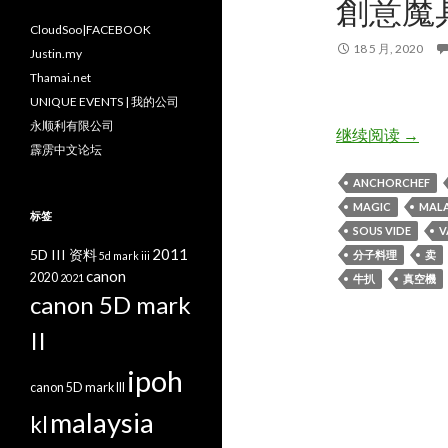
創意魔
CloudSoo|FACEBOOK
18 5 月, 2020
Justin.my
Thamai.net
UNIQUE EVENTS | 我的公司
永顺利有限公司
[分子料理
继续阅读
→
霹雳中文论坛
ANCHORCHEF
MAGIC
MALA
标签
SOUS VIDE
V
2011
5D III 资料
分子料理
卖
5d mark iii
canon
2020
2021
牛扒
真空機
canon 5D mark
II
ipoh
canon 5D mark III
malaysia
kl