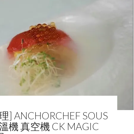
] ANCHORCHEF SOUS
溫機 真空機 CK MAGIC