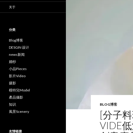
关于
分类
Blog博客
DESGIN 设计
news新闻
婚纱
小品Pieces
影片Video
摄影
模特兒Model
產品攝影
知识
BLOG博客
[分子料理
風景Scenery
VIDE低
友情链接