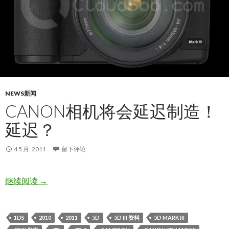
NEWS新闻
CANON相机将会延迟制造！
延迟？
4 5 月, 2011
留下评论
Canon相机将会延迟制造！延迟？
继续阅读
→
1DS
2010
2011
5D
5D III 资料
5D MARK III