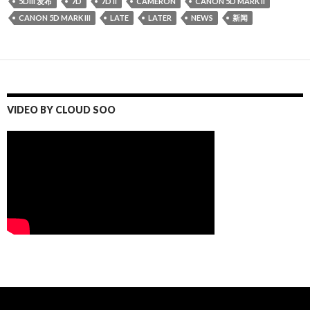
5DIII 发布
7D
7D II
CAMERON
CANON 5D MARK II
CANON 5D MARK III
LATE
LATER
NEWS
新闻
VIDEO BY CLOUD SOO