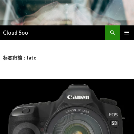
搜
Cloud Soo
索
跳
主菜单
至
正
文
标签归档：late