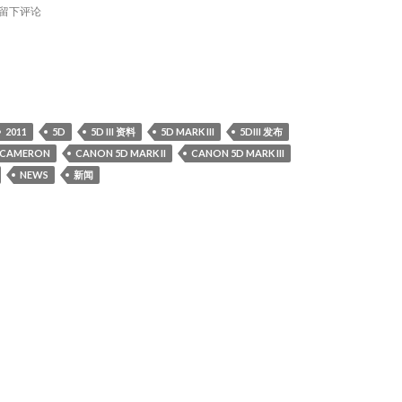
留下评论
on相机将会延迟制造！延迟？
2011
5D
5D III 资料
5D MARK III
5DIII 发布
CAMERON
CANON 5D MARK II
CANON 5D MARK III
NEWS
新闻