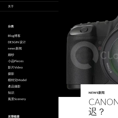
关于
分类
Blog博客
DESGIN 设计
news新闻
婚纱
小品Pieces
影片Video
摄影
模特兒Model
產品攝影
知识
NEWS新闻
CAN
風景Scenery
迟？
友情链接