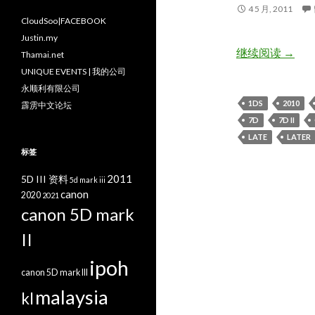
4 5 月, 2011
CloudSoo|FACEBOOK
Justin.my
Can
继续阅读
→
Thamai.net
UNIQUE EVENTS | 我的公司
永顺利有限公司
1DS
2010
霹雳中文论坛
7D
7D II
LATE
LATER
标签
2011
5D III 资料
5d mark iii
canon
2020
2021
canon 5D mark
II
ipoh
canon 5D mark III
malaysia
kl