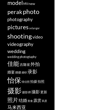
model
new
MV
photo
perak
photography
pictures
selangor
shooting
video
videography
wedding
wedding photogtaphy
佳能
外拍
吉隆坡
录影
婚宴
婚摄
婚纱
怡保
拍摄
拍照
情侣照
摄影
攝影
更新
摄影师
照片
结婚
霹雳
美食
风景
马来西亚