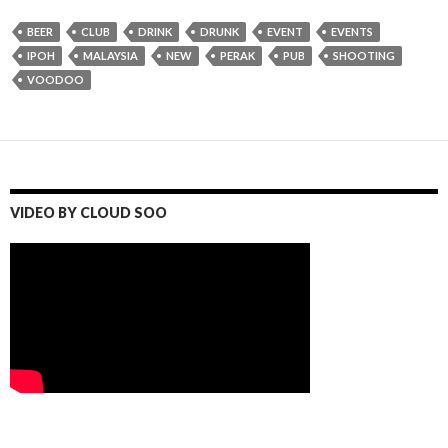
BEER
CLUB
DRINK
DRUNK
EVENT
EVENTS
IPOH
MALAYSIA
NEW
PERAK
PUB
SHOOTING
VOODOO
VIDEO BY CLOUD SOO