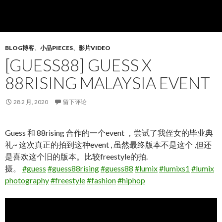
BLOG博客
、
小品PIECES
、
影片VIDEO
[GUESS88] GUESS X
88RISING MALAYSIA EVENT
28 2 月, 2020
留下评论
Guess 和 88rising 合作的一个event ，尝试了我侄女的毕业典
礼~ 这次真正的拍到这种event , 虽然最终版本不是这个 ,但还
是喜欢这个旧的版本。比较freestyle的拍.
摄。
#guess
#guess88rising
#guess88
#lumix
#lumixs1
#lumix
photography
#freestyle
#fashion
#hiphop