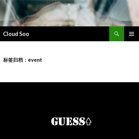
搜
Cloud Soo
索
跳
主菜单
至
正
文
标签归档：event