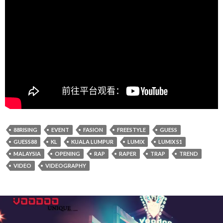
88RISING
EVENT
FASION
FREESTYLE
GUESS
GUESS88
KL
KUALA LUMPUR
LUMIX
LUMIX S1
MALAYSIA
OPENING
RAP
RAPER
TRAP
TREND
VIDEO
VIDEOGRAPHY