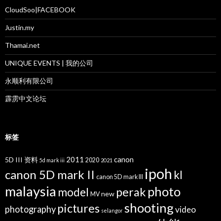
CloudSoo|FACEBOOK
Justin.my
Thamai.net
UNIQUE EVENTS | 我的公司
永顺利有限公司
霹雳中文论坛
标签
2011
canon
5D III 资料
2020
5d mark iii
2021
ipoh
canon 5D mark II
kl
canon 5D mark III
malaysia
photo
perak
model
new
MV
shooting
pictures
photography
video
selangor