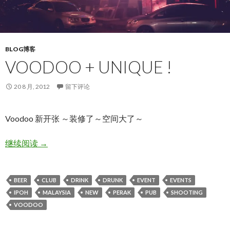
BLOG博客
VOODOO + UNIQUE !
20 8 月, 2012
留下评论
Voodoo 新开张 ～装修了～空间大了～
Voodoo + UNIQUE !
继续阅读
→
BEER
CLUB
DRINK
DRUNK
EVENT
EVENTS
IPOH
MALAYSIA
NEW
PERAK
PUB
SHOOTING
VOODOO