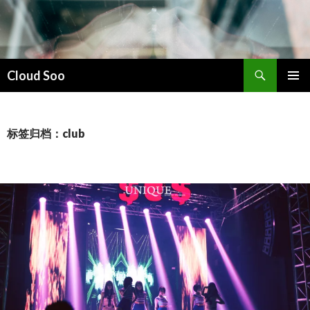
搜
Cloud Soo
索
跳
主菜单
至
正
文
标签归档：club