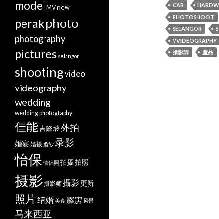
model
CAR
HARDW
new
MV
PHOTOSHOOT
photo
perak
SELANGOR
photography
VVIDEOGRAPHY
pictures
攝影師
產品
selangor
shooting
video
videography
wedding
wedding photogtaphy
佳能
外拍
吉隆坡
录影
婚宴
婚摄
婚纱
怡保
拍摄
拍照
情侣照
摄影
攝影
更新
摄影师
照片
结婚
霹雳
美食
风景
马来西亚