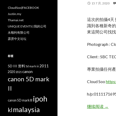
15 7 月, 2020
CloudSoo|FACEBOOK
Justin.my
這次的拍攝4天 
Thamai.net
識到各種新奇的
UNIQUE EVENTS | 我的公司
來這間公司找找看哦! 
永顺利有限公司
霹雳中文论坛
Photograph : Cl
标签
Client : SBC 
2011
5D III 资料
5d mark iii
專業拍攝任何產品照
canon
2020
2021
canon 5D mark
Cloud Soo
https
II
h/p:0111171695
ipoh
canon 5D mark III
KL吉
继续阅读
→
malaysia
kl