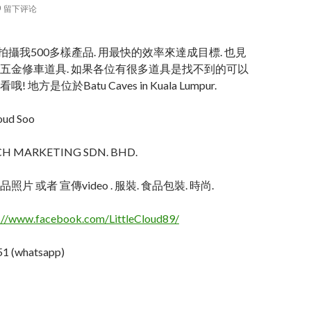
留下评论
拍攝我500多樣產品. 用最快的效率來達成目標. 也見
五金修車道具. 如果各位有很多道具是找不到的可以
地方是位於Batu Caves in Kuala Lumpur.
oud Soo
TECH MARKETING SDN. BHD.
片 或者 宣傳video . 服裝. 食品包裝. 時尚.
://www.facebook.com/LittleCloud89/
1 (whatsapp)
隆坡大型齊全的修車工具商.產品攝影: 全系列五金修車工具