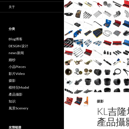
关于
分类
Blog博客
DESGIN 设计
news新闻
婚纱
小品Pieces
影片Video
摄影
模特兒Model
產品攝影
知识
摄影
KL吉
風景Scenery
產品攝
友情链接