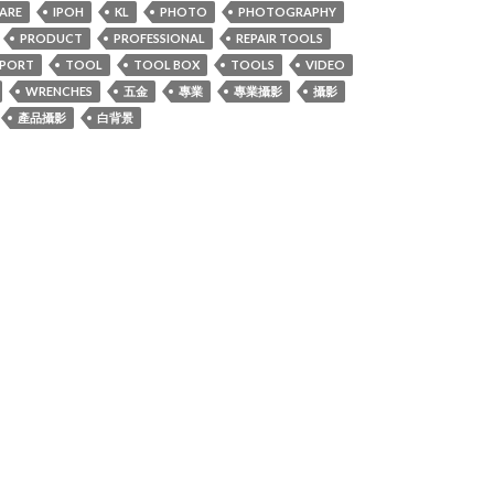
ARE
IPOH
KL
PHOTO
PHOTOGRAPHY
PRODUCT
PROFESSIONAL
REPAIR TOOLS
SPORT
TOOL
TOOL BOX
TOOLS
VIDEO
WRENCHES
五金
專業
專業攝影
攝影
產品攝影
白背景