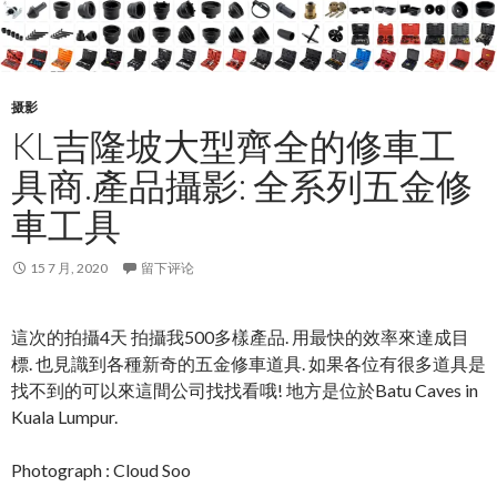
摄影
KL吉隆坡大型齊全的修車工
具商.產品攝影: 全系列五金修
車工具
15 7 月, 2020
留下评论
這次的拍攝4天 拍攝我500多樣產品. 用最快的效率來達成目
標. 也見識到各種新奇的五金修車道具. 如果各位有很多道具是
找不到的可以來這間公司找找看哦! 地方是位於Batu Caves in
Kuala Lumpur.
Photograph : Cloud Soo