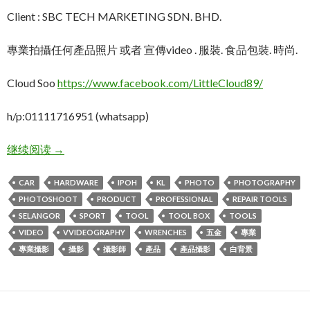
Client : SBC TECH MARKETING SDN. BHD.
專業拍攝任何產品照片 或者 宣傳video . 服裝. 食品包裝. 時尚.
Cloud Soo
https://www.facebook.com/LittleCloud89/
h/p:01111716951 (whatsapp)
KL吉隆坡大型齊全的修車工具商.產品攝影: 全系列五
继续阅读
→
CAR
HARDWARE
IPOH
KL
PHOTO
PHOTOGRAPHY
PHOTOSHOOT
PRODUCT
PROFESSIONAL
REPAIR TOOLS
SELANGOR
SPORT
TOOL
TOOL BOX
TOOLS
VIDEO
VVIDEOGRAPHY
WRENCHES
五金
專業
專業攝影
攝影
攝影師
產品
產品攝影
白背景