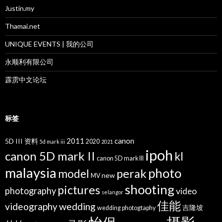
Justin.my
Thamai.net
UNIQUE EVENTS | 我的公司
永顺利有限公司
霹雳中文论坛
标签
2011
canon
5D III 资料
2020
5d mark iii
2021
ipoh
canon 5D mark II
kl
canon 5D mark III
malaysia
photo
perak
model
new
MV
shooting
pictures
photography
video
selangor
佳能
wedding
videography
吉隆坡
wedding photogtaphy