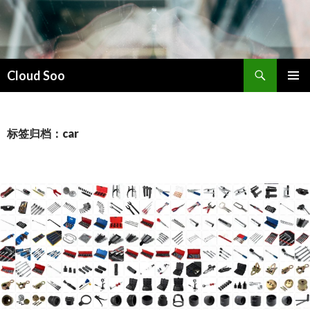
搜
Cloud Soo
索
跳
主菜单
至
正
文
标签归档：car