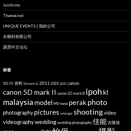
Justin.my
Thamai.net
UNIQUE EVENTS | 我的公司
永顺利有限公司
霹雳中文论坛
标签
2011
canon
5D III 资料
2020
5d mark iii
2021
ipoh
canon 5D mark II
kl
canon 5D mark III
malaysia
photo
perak
model
new
MV
shooting
pictures
photography
video
selangor
佳能
wedding
videography
吉隆坡
wedding photogtaphy