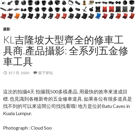
摄影
KL吉隆坡大型齊全的修車工
具商.產品攝影: 全系列五金修
車工具
15 7 月, 2020
留下评论
這次的拍攝4天 拍攝我500多樣產品. 用最快的效率來達成目
標. 也見識到各種新奇的五金修車道具. 如果各位有很多道具是
找不到的可以來這間公司找找看哦! 地方是位於Batu Caves in
Kuala Lumpur.
Photograph : Cloud Soo