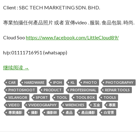
Client : SBC TECH MARKETING SDN. BHD.
專業拍攝任何產品照片 或者 宣傳video . 服裝. 食品包裝. 時尚.
Cloud Soo
https://www.facebook.com/LittleCloud89/
h/p:01111716951 (whatsapp)
KL吉隆坡大型齊全的修車工具商.產品攝影: 全系列五
继续阅读
→
CAR
HARDWARE
IPOH
KL
PHOTO
PHOTOGRAPHY
PHOTOSHOOT
PRODUCT
PROFESSIONAL
REPAIR TOOLS
SELANGOR
SPORT
TOOL
TOOL BOX
TOOLS
VIDEO
VVIDEOGRAPHY
WRENCHES
五金
專業
專業攝影
攝影
攝影師
產品
產品攝影
白背景