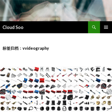
搜
Cloud Soo
索
跳
主菜单
至
正
文
标签归档：vvideography