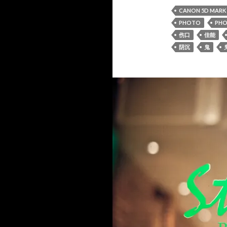
CANON 5D MARK I
PHOTO
PH
伤口
佳能
阴沉
鬼