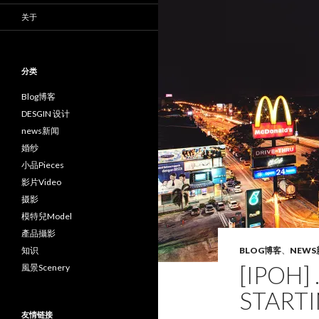
关于
分类
Blog博客
DESGIN 设计
news新闻
婚纱
小品Pieces
影片Video
摄影
模特兒Model
產品攝影
知识
BLOG博客
、
NEWS
[IPOH] 
風景Scenery
STARTI
友情链接