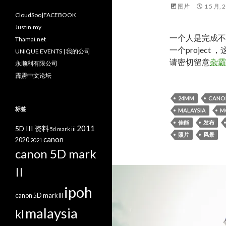
图片
1 5 月, 
CloudSoo|FACEBOOK
Justin.my
一个人是完成不
Thamai.net
一个projec
UNIQUE EVENTS | 我的公司
请密切留意
杂霸
永顺利有限公司
霹雳中文论坛
24MM
CANO
标签
MALAYSIA
M
佳能
发布
2011
5D III 资料
5d mark iii
照片
风景
canon
2020
2021
canon 5D mark
II
ipoh
canon 5D mark III
malaysia
kl