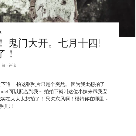
L
！ 鬼门大开。七月十四!
了！
留下评论
景下咯！ 拍这张照片只是个突然。 因为我太想拍了
odel 可以配合到我～ 拍拍下就叫这位小妹来帮我应
我实在太太太想拍了！ 只欠东风啊！模特你在哪里～
照吧！
！ 鬼门大开。七月十四! 她们来了！