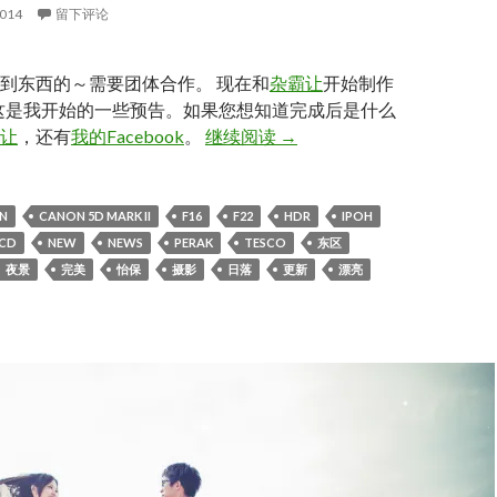
2014
留下评论
到东西的～需要团体合作。 现在和
杂霸让
开始制作
t ，这是我开始的一些预告。如果您想知道完成后是什么
[IPOH] . Project is Starting!!!
让
，还有
我的Facebook
。
继续阅读
→
N
CANON 5D MARK II
F16
F22
HDR
IPOH
CD
NEW
NEWS
PERAK
TESCO
东区
夜景
完美
怡保
摄影
日落
更新
漂亮