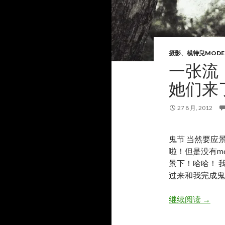
摄影
、
模特兒MODE
一张流
她们来
27 8 月, 2012
鬼节 当然要应
啦！但是没有m
景下！哈哈！ 
过来和我完成鬼
一张流
继续阅读
→