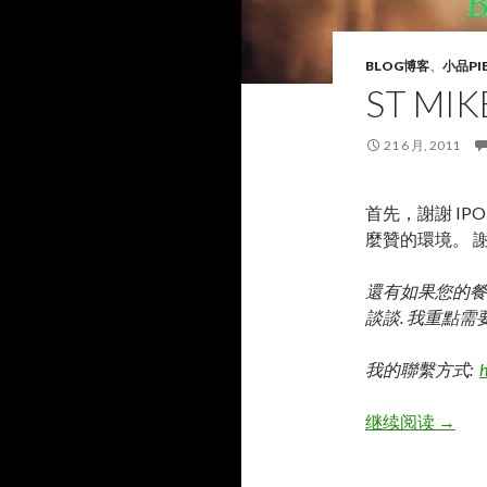
BLOG博客
、
小品PI
ST MIK
21 6 月, 2011
首先，謝謝 IPO
麼贊的環境。 
還有如果您的餐廳
談談. 我重點需
我的聯繫方式:
h
St Mi
继续阅读
→