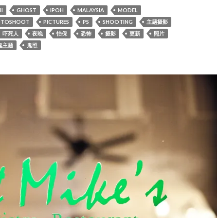
I
GHOST
IPOH
MALAYSIA
MODEL
OTOSHOOT
PICTURES
PS
SHOOTING
主题摄影
吓死人
夜晚
怡保
恐怖
摄影
更新
照片
鬼主题
鬼照