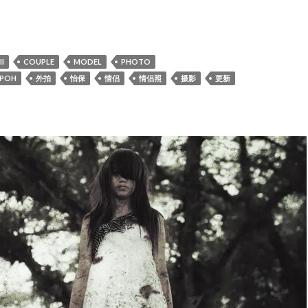
Wong & Miyako Mun
I
COUPLE
MODEL
PHOTO
IPOH
外拍
怡保
情侣
情侣照
摄影
更新