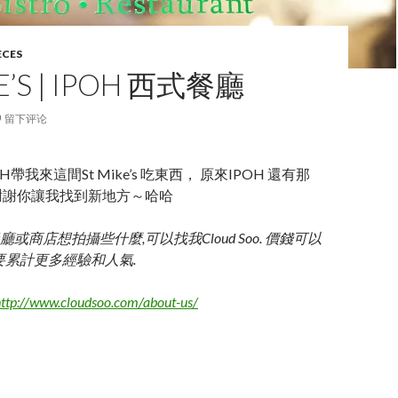
ECES
E’S | IPOH 西式餐廳
留下评论
H帶我來這間St Mike’s 吃東西， 原來IPOH 還有那
謝謝你讓我找到新地方～哈哈
或商店想拍攝些什麼,可以找我Cloud Soo. 價錢可以
要累計更多經驗和人氣.
ttp://www.cloudsoo.com/about-us/
ke’s | IPOH 西式餐廳