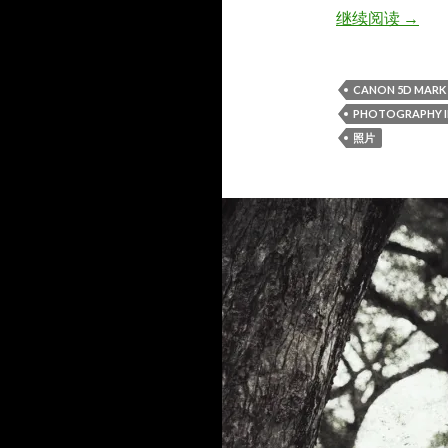
Yenz 
继续阅读
→
CANON 5D MARK I
PHOTOGRAPHY 
照片