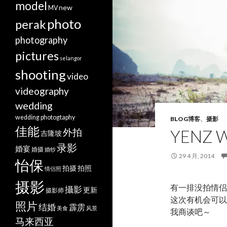
model
new
MV
photo
perak
photography
pictures
selangor
shooting
video
videography
wedding
wedding photogtaphy
BLOG博客
、
摄影
佳能
外拍
YENZ 
吉隆坡
录影
婚宴
婚摄
婚纱
29 4 月, 2014
怡保
拍摄
拍照
情侣照
摄影
有一排没拍情侣
攝影
更新
摄影师
这次有机会可以
照片
结婚
霹雳
美食
风景
我商谈吧～
马来西亚