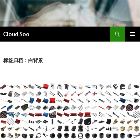
搜
Cloud Soo
索
跳
主菜单
至
正
文
标签归档：白背景