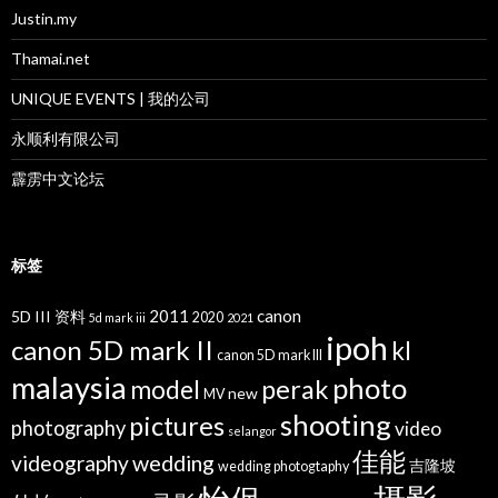
Justin.my
Thamai.net
UNIQUE EVENTS | 我的公司
永顺利有限公司
霹雳中文论坛
标签
2011
canon
5D III 资料
2020
5d mark iii
2021
ipoh
canon 5D mark II
kl
canon 5D mark III
malaysia
photo
perak
model
new
MV
shooting
pictures
photography
video
selangor
佳能
wedding
videography
吉隆坡
wedding photogtaphy