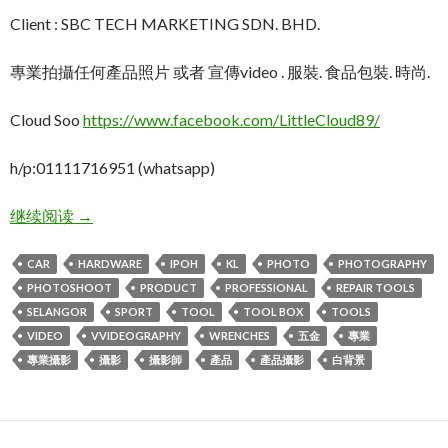
Client : SBC TECH MARKETING SDN. BHD.
專業拍攝任何產品照片 或者 宣傳video . 服裝. 食品包裝. 時尚.
Cloud Soo
https://www.facebook.com/LittleCloud89/
h/p:01111716951 (whatsapp)
KL吉隆坡大型齊全的修車工具商.產品攝影: 全系列五
继续阅读
→
CAR
HARDWARE
IPOH
KL
PHOTO
PHOTOGRAPHY
PHOTOSHOOT
PRODUCT
PROFESSIONAL
REPAIR TOOLS
SELANGOR
SPORT
TOOL
TOOL BOX
TOOLS
VIDEO
VVIDEOGRAPHY
WRENCHES
五金
專業
專業攝影
攝影
攝影師
產品
產品攝影
白背景