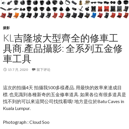
摄影
KL吉隆坡大型齊全的修車工
具商.產品攝影: 全系列五金修
車工具
15 7 月, 2020
留下评论
這次的拍攝4天 拍攝我500多樣產品. 用最快的效率來達成目
標. 也見識到各種新奇的五金修車道具. 如果各位有很多道具是
找不到的可以來這間公司找找看哦! 地方是位於Batu Caves in
Kuala Lumpur.
Photograph : Cloud Soo