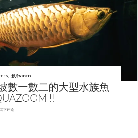
ECES
、
影片VIDEO
隆坡數一數二的大型水族魚
QUAZOOM !!
留下评论
坡數一數二的大型水族魚館!!! AQUAZOOM !!