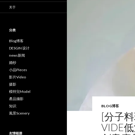
关于
分类
Blog博客
DESGIN 设计
news新闻
婚纱
小品Pieces
影片Video
摄影
模特兒Model
產品攝影
知识
BLOG博客
[分子料理
風景Scenery
VIDE低
友情链接