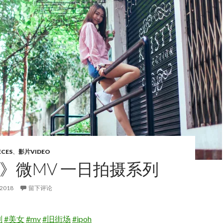
ECES
、
影片VIDEO
 》微MV 一日拍摄系列
 2018
留下评论
列
#美女
#mv
#旧街场
#ipoh