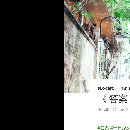
BLOG博客
、
小品PI
《 答案
视频
20 8 月,
#答案
#一日系