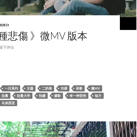
IDEO
種悲傷 》微MV 版本
留下评论
一種悲傷 》微MV 版本
一日系列
主题
二奶巷
功课
录影
微MV
拉曼
拉曼大学
拍摄
摄影
有一种悲伤
短片
马来西亚