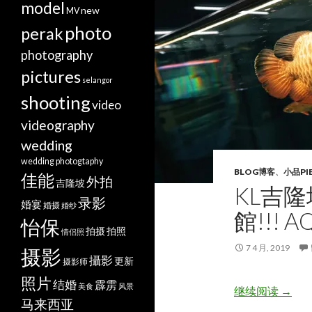
model
new
MV
photo
perak
photography
pictures
selangor
shooting
video
videography
wedding
wedding photogtaphy
BLOG博客
、
小品PI
佳能
外拍
吉隆坡
KL吉
录影
婚宴
婚摄
婚纱
館!!! A
怡保
拍摄
拍照
情侣照
7 4 月, 2019
摄影
攝影
更新
摄影师
照片
结婚
霹雳
美食
风景
KL吉隆
继续阅读
→
马来西亚