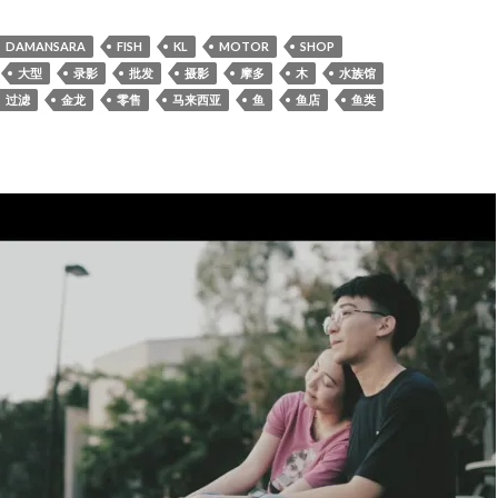
DAMANSARA
FISH
KL
MOTOR
SHOP
大型
录影
批发
摄影
摩多
木
水族馆
过滤
金龙
零售
马来西亚
鱼
鱼店
鱼类