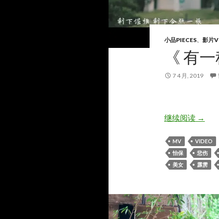
小品PIECES
、
影片V
《 有一
7 4 月, 2019
《 有
继续阅读
→
MV
VIDEO
怡保
悲伤
美女
霹雳