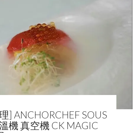
] ANCHORCHEF SOUS
溫機 真空機 CK MAGIC