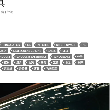
具
留下评论
] AnchorChef Sous Vide低溫機 真空機 CK Magic 創意魔具
CIRCULATOR
CK
KITCHEN
KITCHENWARE
KL
YSIA
MOLECULAR CUISINE
SALES
SELL
ACUUM
VACUUM SEALER BAGS
WHOLESALE
分子
原料
厨具
台湾
器具
工具
批发
料理
真空袋
舒肥機
西餐
马来西亚