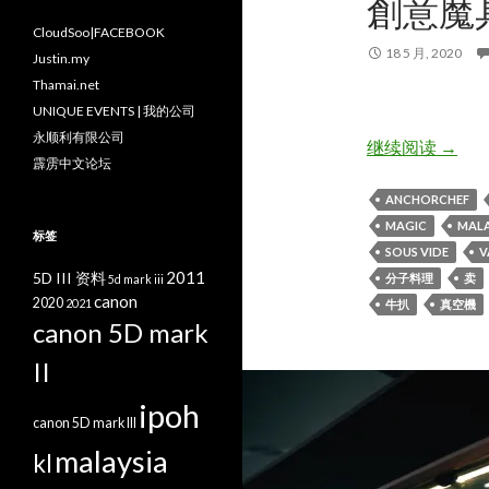
創意魔
CloudSoo|FACEBOOK
18 5 月, 2020
Justin.my
Thamai.net
UNIQUE EVENTS | 我的公司
永顺利有限公司
[分子料理
继续阅读
→
霹雳中文论坛
ANCHORCHEF
MAGIC
MALA
标签
SOUS VIDE
V
2011
5D III 资料
分子料理
卖
5d mark iii
canon
2020
2021
牛扒
真空機
canon 5D mark
II
ipoh
canon 5D mark III
malaysia
kl