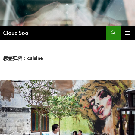
搜
Cloud Soo
索
跳
主菜单
至
正
文
标签归档：cuisine