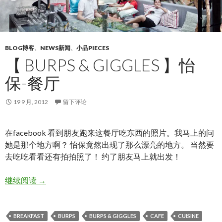
BLOG博客
、
NEWS新闻
、
小品PIECES
【 BURPS & GIGGLES 】怡
保-餐厅
19 9 月, 2012
留下评论
在facebook 看到朋友跑来这餐厅吃东西的照片。我马上的问
她是那个地方啊？ 怡保竟然出现了那么漂亮的地方。 当然要
去吃吃看看还有拍拍照了！ 约了朋友马上就出发！
【 BURPS & GIGGLES 】怡保-餐厅
继续阅读
→
BREAKFAST
BURPS
BURPS & GIGGLES
CAFE
CUISINE