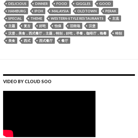
DELICIOUS
DINNER
FOOD
GIGGLES
GOOD
HAMBURG
IPOH
MALAYSIA
OLDTOWN
PERAK
SPECIAL
THEME
WESTERN-STYLE RESTAURANTS
主流
主题
复古
好吃
怡保
旧街场
汉堡
汉堡，美食，西式餐厅，主题，特别，好吃，早餐，咖啡厅，晚餐
特别
美食
西式
西式餐厅
餐厅
VIDEO BY CLOUD SOO