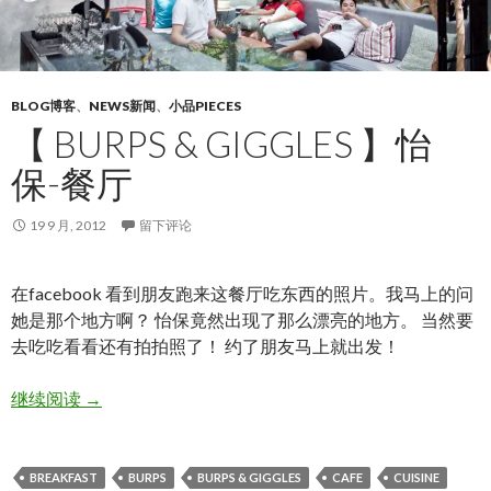
BLOG博客
、
NEWS新闻
、
小品PIECES
【 BURPS & GIGGLES 】怡
保-餐厅
19 9 月, 2012
留下评论
在facebook 看到朋友跑来这餐厅吃东西的照片。我马上的问
她是那个地方啊？ 怡保竟然出现了那么漂亮的地方。 当然要
去吃吃看看还有拍拍照了！ 约了朋友马上就出发！
【 BURPS & GIGGLES 】怡保-餐厅
继续阅读
→
BREAKFAST
BURPS
BURPS & GIGGLES
CAFE
CUISINE