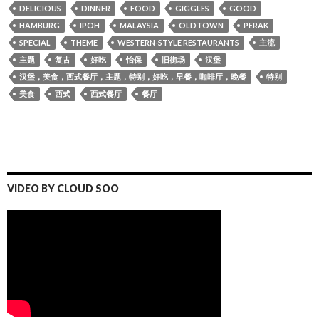
DELICIOUS
DINNER
FOOD
GIGGLES
GOOD
HAMBURG
IPOH
MALAYSIA
OLDTOWN
PERAK
SPECIAL
THEME
WESTERN-STYLE RESTAURANTS
主流
主题
复古
好吃
怡保
旧街场
汉堡
汉堡，美食，西式餐厅，主题，特别，好吃，早餐，咖啡厅，晚餐
特别
美食
西式
西式餐厅
餐厅
VIDEO BY CLOUD SOO