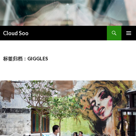
搜
Cloud Soo
索
跳
主菜单
至
正
文
标签归档：GIGGLES