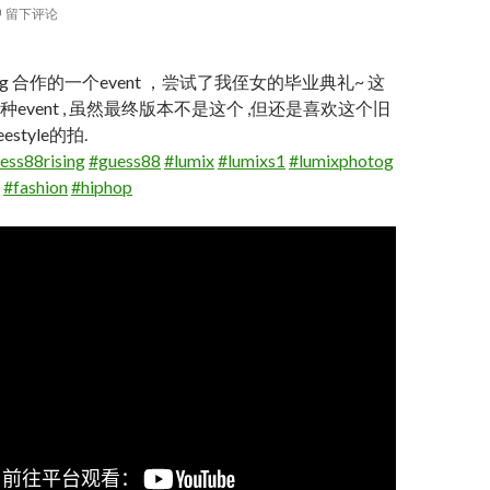
留下评论
rising 合作的一个event ，尝试了我侄女的毕业典礼~ 这
event , 虽然最终版本不是这个 ,但还是喜欢这个旧
style的拍.
ess88rising
#guess88
#lumix
#lumixs1
#lumixphotog
#fashion
#hiphop