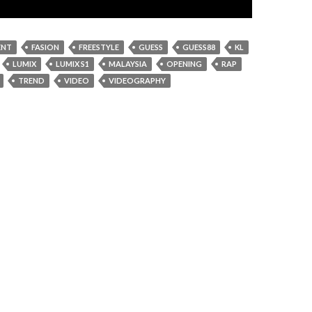
ENT
FASION
FREESTYLE
GUESS
GUESS88
KL
LUMIX
LUMIX S1
MALAYSIA
OPENING
RAP
TREND
VIDEO
VIDEOGRAPHY