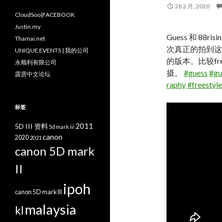
28 2 月, 2020
CloudSoo|FACEBOOK
Justin.my
Guess 和 88
Thamai.net
次真正的拍到这种
UNIQUE EVENTS | 我的公司
的版本。比较free
永顺利有限公司
摄。
#guess
#gu
霹雳中文论坛
raphy
#freestyle
标签
2011
5D III 资料
5d mark iii
canon
2020
2021
canon 5D mark
II
ipoh
canon 5D mark III
malaysia
kl