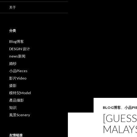
关于
分类
Blog博客
DESGIN 设计
news新闻
婚纱
小品Pieces
影片Video
摄影
模特兒Model
產品攝影
知识
BLOG博客
、
小品PI
[GUESS
風景Scenery
MALAY
友情链接