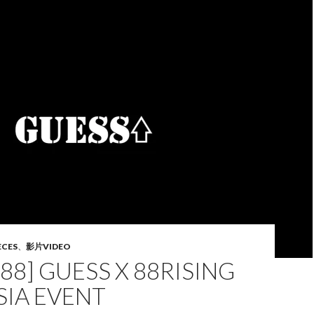
ECES
、
影片VIDEO
88] GUESS X 88RISING
SIA EVENT