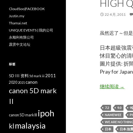
HIGH Q
CloudSoo|FACEBOOK
22 4 月, 2011
Justin.my
Thamai.net
UNIQUE EVENTS | 我的公司
虽然迟了～但是
永顺利有限公司
霹雳中文论坛
日本超級強震
怵目驚心的清
圖片提供: 折
标签
Pray for J
2011
5D III 资料
5d mark iii
canon
2020
2021
日本.強震
继续阅读
→
canon 5D mark
II
7.2
9.0
9
ipoh
canon 5D mark III
NAMEWEE
P
WE ARE NOTHIN
malaysia
kl
日本
日本.強