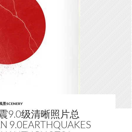
風景SCENERY
震9.0级清晰照片总
AN 9.0EARTHQUAKES