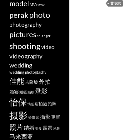
model
黄明志
new
MV
photo
perak
photography
pictures
selangor
shooting
video
videography
wedding
wedding photogtaphy
佳能
外拍
吉隆坡
录影
婚宴
婚摄
婚纱
怡保
拍摄
拍照
情侣照
摄影
攝影
更新
摄影师
照片
结婚
霹雳
美食
风景
马来西亚