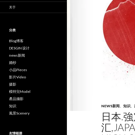
关于
分类
Blog博客
DESGIN 设计
news新闻
婚纱
小品Pieces
影片Video
摄影
模特兒Model
產品攝影
知识
NEWS新闻
、
知识
、
日本.強
風景Scenery
汇,JAP
友情链接