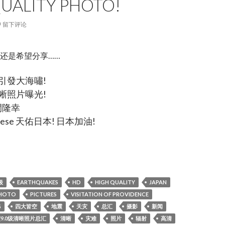
UALITY PHOTO!
留下评论
还是希望分享……
引發大海嘯!
晰照片曝光!
間隆幸
apanese 天佑日本! 日本加油!
9.0级清晰照片总汇,japan 9.0earthquakes high quality photo!
级
EARTHQUAKES
HD
HIGH QUALITY
JAPAN
HOTO
PICTURES
VISITATION OF PROVIDENCE
G
四大皆空
地震
天灾
总汇
摄影
新闻
震9.0级清晰照片总汇
清晰
灾难
照片
辐射
高清