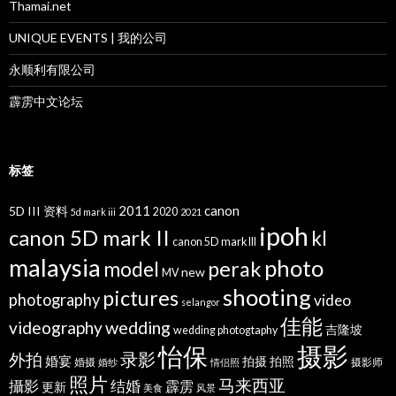
Thamai.net
UNIQUE EVENTS | 我的公司
永顺利有限公司
霹雳中文论坛
标签
2011
canon
5D III 资料
2020
5d mark iii
2021
ipoh
canon 5D mark II
kl
canon 5D mark III
malaysia
photo
perak
model
new
MV
shooting
pictures
photography
video
selangor
佳能
wedding
videography
吉隆坡
wedding photogtaphy
摄影
怡保
录影
外拍
婚宴
拍摄
拍照
婚摄
摄影师
婚纱
情侣照
照片
马来西亚
攝影
结婚
霹雳
更新
美食
风景