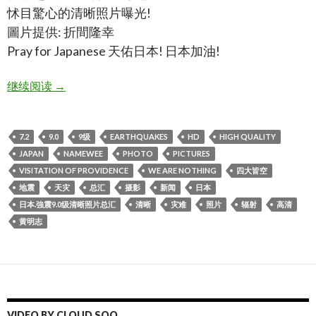
怵目驚心的清晰照片曝光!
圖片提供: 折間隆幸
Pray for Japanese 天佑日本! 日本加油!
日本.強震9.0级清晰照片总汇,japan 9.0earthquakes high q
继续阅读
→
7.2
9.0
9级
EARTHQUAKES
HD
HIGH QUALITY
JAPAN
NAMEWEE
PHOTO
PICTURES
VISITATION OF PROVIDENCE
WE ARE NOTHING
四大皆空
地震
天灾
总汇
摄影
新闻
日本
日本.強震9.0级清晰照片总汇
清晰
灾难
照片
辐射
高清
黄明志
VIDEO BY CLOUD SOO