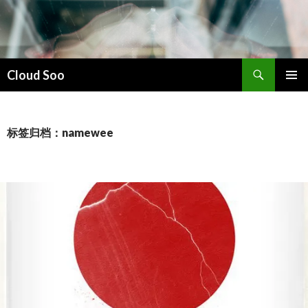
搜
Cloud Soo
索
跳
主菜单
至
正
文
标签归档：namewee