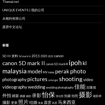
Thamai.net
UNIQUE EVENTS | 我的公司
永顺利有限公司
霹雳中文论坛
标签
2011
canon
5D III 资料
2020
5d mark iii
2021
ipoh
canon 5D mark II
kl
canon 5D mark III
malaysia
photo
perak
model
new
MV
shooting
pictures
photography
video
selangor
佳能
wedding
videography
吉隆坡
wedding photogtaphy
摄影
怡保
录影
外拍
婚宴
拍摄
拍照
婚摄
摄影师
婚纱
情侣照
照片
马来西亚
攝影
结婚
霹雳
更新
美食
风景