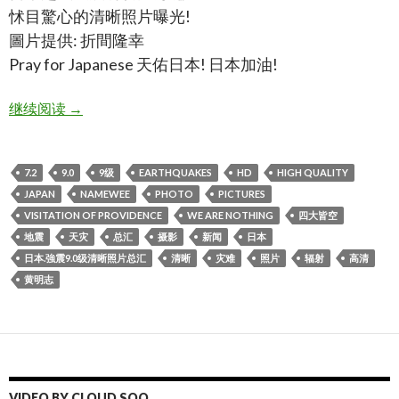
怵目驚心的清晰照片曝光!
圖片提供: 折間隆幸
Pray for Japanese 天佑日本! 日本加油!
日本.強震9.0级清晰照片总汇,japan 9.0earthquakes high q
继续阅读
→
7.2
9.0
9级
EARTHQUAKES
HD
HIGH QUALITY
JAPAN
NAMEWEE
PHOTO
PICTURES
VISITATION OF PROVIDENCE
WE ARE NOTHING
四大皆空
地震
天灾
总汇
摄影
新闻
日本
日本.強震9.0级清晰照片总汇
清晰
灾难
照片
辐射
高清
黄明志
VIDEO BY CLOUD SOO