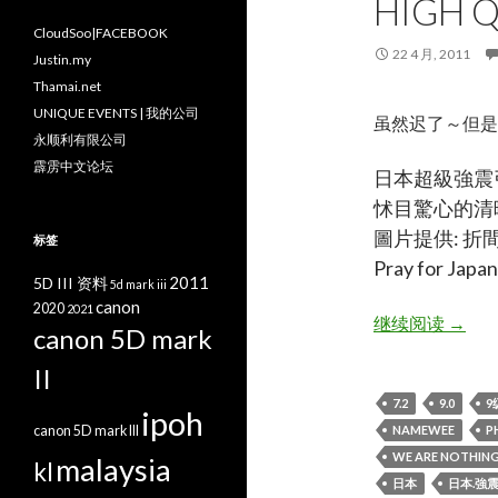
HIGH Q
CloudSoo|FACEBOOK
22 4 月, 2011
Justin.my
Thamai.net
UNIQUE EVENTS | 我的公司
虽然迟了～但是
永顺利有限公司
霹雳中文论坛
日本超級強震
怵目驚心的清
圖片提供: 折
标签
Pray for J
2011
5D III 资料
5d mark iii
canon
2020
2021
日本.強震
继续阅读
→
canon 5D mark
II
7.2
9.0
9
ipoh
canon 5D mark III
NAMEWEE
P
WE ARE NOTHIN
malaysia
kl
日本
日本.強