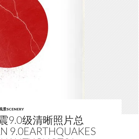
風景SCENERY
震9.0级清晰照片总
AN 9.0EARTHQUAKES