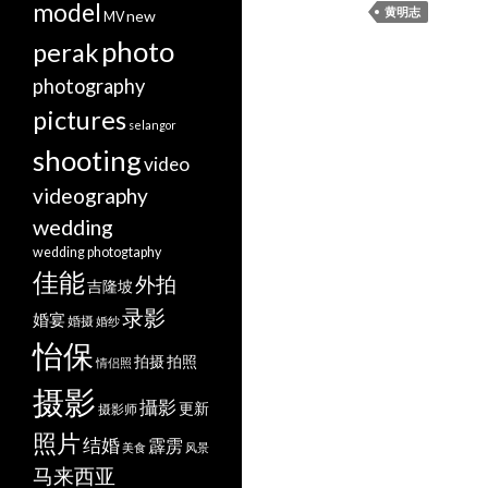
model
黄明志
new
MV
photo
perak
photography
pictures
selangor
shooting
video
videography
wedding
wedding photogtaphy
佳能
外拍
吉隆坡
录影
婚宴
婚摄
婚纱
怡保
拍摄
拍照
情侣照
摄影
攝影
更新
摄影师
照片
结婚
霹雳
美食
风景
马来西亚