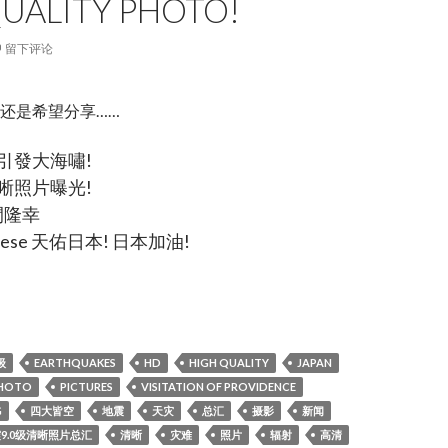
UALITY PHOTO!
留下评论
还是希望分享……
引發大海嘯!
晰照片曝光!
間隆幸
apanese 天佑日本! 日本加油!
9.0级清晰照片总汇,japan 9.0earthquakes high quality photo!
级
EARTHQUAKES
HD
HIGH QUALITY
JAPAN
HOTO
PICTURES
VISITATION OF PROVIDENCE
G
四大皆空
地震
天灾
总汇
摄影
新闻
震9.0级清晰照片总汇
清晰
灾难
照片
辐射
高清