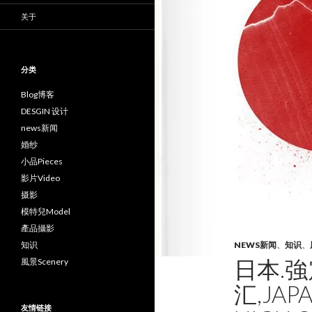
关于
分类
Blog博客
DESGIN 设计
news新闻
婚纱
小品Pieces
影片Video
摄影
模特兒Model
產品攝影
知识
NEWS新闻
、
知识
、
日本.強
風景Scenery
汇,JAP
友情链接