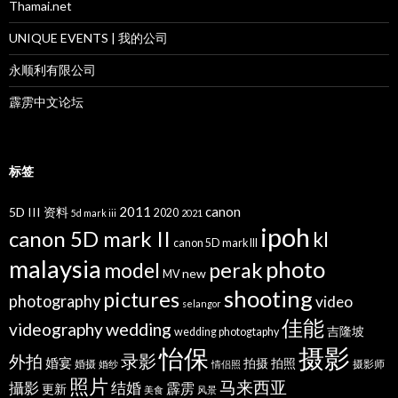
Thamai.net
UNIQUE EVENTS | 我的公司
永顺利有限公司
霹雳中文论坛
标签
2011
canon
5D III 资料
2020
5d mark iii
2021
ipoh
canon 5D mark II
kl
canon 5D mark III
malaysia
photo
perak
model
new
MV
shooting
pictures
photography
video
selangor
佳能
wedding
videography
吉隆坡
wedding photogtaphy
摄影
怡保
录影
外拍
婚宴
拍摄
拍照
婚摄
摄影师
婚纱
情侣照
照片
马来西亚
攝影
结婚
霹雳
更新
美食
风景