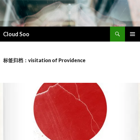
搜
Cloud Soo
索
跳
主菜单
至
正
文
标签归档：visitation of Providence