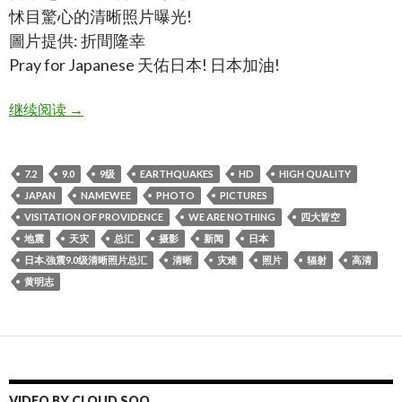
怵目驚心的清晰照片曝光!
圖片提供: 折間隆幸
Pray for Japanese 天佑日本! 日本加油!
日本.強震9.0级清晰照片总汇,japan 9.0earthquakes high q
继续阅读
→
7.2
9.0
9级
EARTHQUAKES
HD
HIGH QUALITY
JAPAN
NAMEWEE
PHOTO
PICTURES
VISITATION OF PROVIDENCE
WE ARE NOTHING
四大皆空
地震
天灾
总汇
摄影
新闻
日本
日本.強震9.0级清晰照片总汇
清晰
灾难
照片
辐射
高清
黄明志
VIDEO BY CLOUD SOO