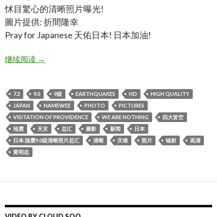
怵目驚心的清晰照片曝光!
圖片提供: 折間隆幸
Pray for Japanese 天佑日本! 日本加油!
日本.強震9.0级清晰照片总汇,japan 9.0earthquakes high q
继续阅读
→
7.2
9.0
9级
EARTHQUAKES
HD
HIGH QUALITY
JAPAN
NAMEWEE
PHOTO
PICTURES
VISITATION OF PROVIDENCE
WE ARE NOTHING
四大皆空
地震
天灾
总汇
摄影
新闻
日本
日本.強震9.0级清晰照片总汇
清晰
灾难
照片
辐射
高清
黄明志
VIDEO BY CLOUD SOO