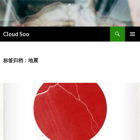
搜
Cloud Soo
索
跳
主菜单
至
正
文
标签归档：地震