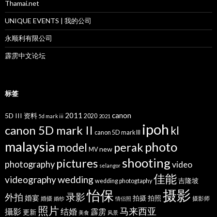
Thamai.net
UNIQUE EVENTS | 我的公司
永顺利有限公司
霹雳中文论坛
标签
2011
canon
5D III 资料
2020
5d mark iii
2021
ipoh
canon 5D mark II
kl
canon 5D mark III
malaysia
photo
perak
model
new
MV
shooting
pictures
photography
video
selangor
佳能
wedding
videography
吉隆坡
wedding photogtaphy
摄影
怡保
录影
外拍
婚宴
拍摄
拍照
婚摄
摄影师
婚纱
情侣照
照片
马来西亚
攝影
结婚
霹雳
更新
美食
风景