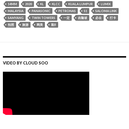
14MM
2020
KL
KLCC
KUALA LUMPUR
LUMIX
MALAYSIA
PANASONIC
PETRONAS
S1
SALOMA LINK
SAMYANG
TWIN TOWERS
一定
吉隆坡
必去
打卡
拍照
旅游
网美
装B
VIDEO BY CLOUD SOO