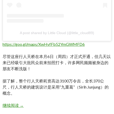
A post shared by Little Cloud (@little_cloud89)
https://goo.gl/maps/XwHvfFb52YmGWMFD6
尽管这座行人天桥在本月6日（周四）才正式开通，但几天以
来已经吸引大批民众前来拍照打卡，许多网民频频被身边的
朋友不断洗版！
据了解，整个行人天桥耗资高达3100万令吉，全长370公
尺，行人天桥的建筑设计是采用“九重葛”（Sirih Junjung）的
概念。
2020吉隆坡最夯拍照打卡景点! Kuala Lumpur, Saloma l
继续阅读
→