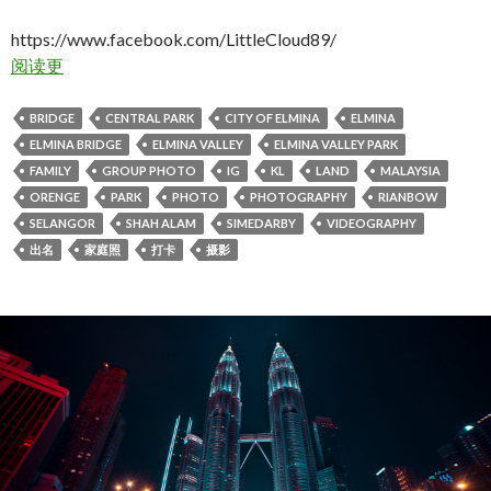
https://www.facebook.com/LittleCloud89/
阅读更
BRIDGE
CENTRAL PARK
CITY OF ELMINA
ELMINA
ELMINA BRIDGE
ELMINA VALLEY
ELMINA VALLEY PARK
FAMILY
GROUP PHOTO
IG
KL
LAND
MALAYSIA
ORENGE
PARK
PHOTO
PHOTOGRAPHY
RIANBOW
SELANGOR
SHAH ALAM
SIMEDARBY
VIDEOGRAPHY
出名
家庭照
打卡
摄影