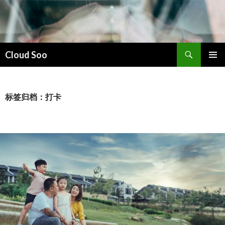
搜
Cloud Soo
索
跳
主菜单
至
正
文
标签归档：打卡