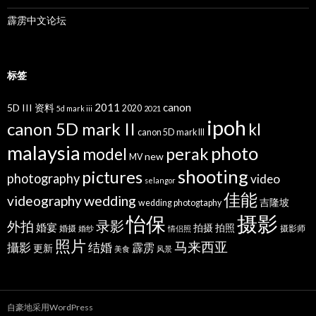
霹雳中文论坛
标签
2011
canon
5D III 资料
2020
5d mark iii
2021
ipoh
canon 5D mark II
kl
canon 5D mark III
malaysia
photo
perak
model
new
MV
shooting
pictures
photography
video
selangor
佳能
wedding
videography
吉隆坡
wedding photogtaphy
摄影
怡保
录影
外拍
婚宴
拍摄
拍照
婚摄
摄影师
婚纱
情侣照
照片
马来西亚
攝影
结婚
霹雳
更新
美食
风景
自豪地采用WordPress