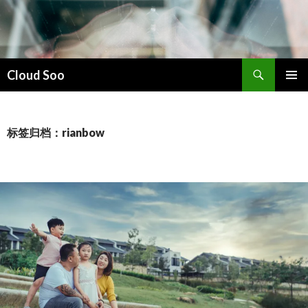
搜
Cloud Soo
索
跳
主菜单
至
正
文
标签归档：rianbow