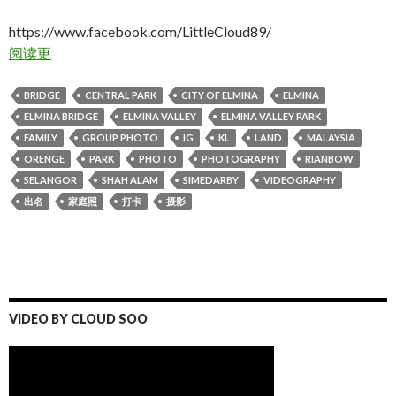
https://www.facebook.com/LittleCloud89/
阅读更
BRIDGE
CENTRAL PARK
CITY OF ELMINA
ELMINA
ELMINA BRIDGE
ELMINA VALLEY
ELMINA VALLEY PARK
FAMILY
GROUP PHOTO
IG
KL
LAND
MALAYSIA
ORENGE
PARK
PHOTO
PHOTOGRAPHY
RIANBOW
SELANGOR
SHAH ALAM
SIMEDARBY
VIDEOGRAPHY
出名
家庭照
打卡
摄影
VIDEO BY CLOUD SOO